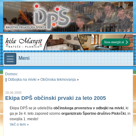
Meni
Domov
:
||
Odbojka na mivki
»
Občinska tekmovanja
»
18.06.2005
Ekipa DPŠ občinski prvaki za leto 2005
Ekipa DPŠ se je udeležila
občinskega prvenstva v odbojki na mivki
, ki
ga je že 4. leto zapored vzorno
organiziralo Športno društvo Piskrčki
, in
osvojila 1. mesto!
Več o tem »