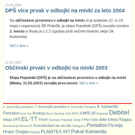
23.05.2004
DPŠ vice prvak v odbojki na mivki za leto 2004
Na
občinskem prvenstvu v odbojki na mivki
, ki je potekalo 22. in 23.
maja v organizaciji ŠD Piskrčki, je ekipa Popotniki (DPŠ) osvojila izvrstno
2. mesto
(v finalu je z 1:2 izgubila proti večnim rivalom, ekipi SK
Komenda).
Več o tem »
31.05.2003
Občinski prvaki v odbojki na mivki 2003
Ekipa Popotniki (DPŠ) je na občinskem prvenstvu v odbojki na mivki
(Mlaka, 31.05.2003) osvojila prvo mesto
.
Več o tem »
9. komenški
7. Komenški pentatlon
6. komenški pentatlon
8. Komenški Pentatlon
Debitel
certi.si
Pentatlon
Bortega
Avto Car
Burin Yachting Club
BVFG
Dajmedol
EL-TT
Isto dobr
Klappa
ekipa DPŠ
Fresh
Kifeljci
Il Pivo
Gorje
Gorenjski Popotnik
Pentatlon
Picerija
Kransterdam
Mix
Mik Mik
Odtrganci
Klimatizacija Klemenčič
Pokal Komenda
Hram Gorjan
PLAMTEX INT
Piskrčki