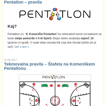
Pentatlon – pravila
Kaj?
Pentatlon oz. “
8. Komenški Pentatlon
” bo rekreativni turnir na katerem se
bodo
ekipe pomerile v 5-ih športi
. Ekipo lahko sestavlja
največ 10
igralcev in igralk. V vsaki ekipi morata biti vsaj dve ženski (lahko jih je
več).
Več o tem »
24.04.2017
Tekmovalna pravila – Štafeta na Komenškem
Pentatlonu