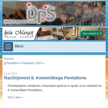
Meni
Domov
:
||
Pentatlon
»
Pentatlon 2023
»
18.04.2023
Razširjenost 8. Komenškega Pentatlona
Predstavljamo zemljevid z lokacijami igralcev in igralk, ki so nastopili na
8. Komenškem Pentatlonu.
Več o tem »