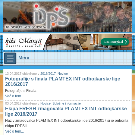
Meni
13.04.2017 objavljeno v
2016/2017
,
Novice
Fotografije s finala PLAMTEX INT odbojkarske lige
2016/2017
Fotografije s Finala:
Več o tem...
03.04.2017 objavljeno v
Novice
,
Splošne informacije
Ekipa FRESH zmagovalci PLAMTEX INT odbojkarske
lige 2016/2017
Naziv zmagovalca PLAMTEX INT odbojkarske lige 2016/2017 si je priborila
ekipa FRESH!
Več o tem...