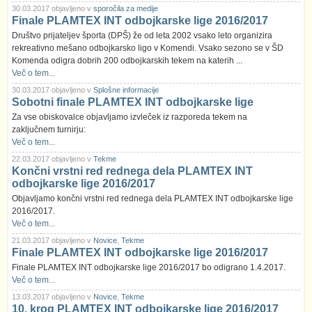
30.03.2017 objavljeno v
sporočila za medije
Finale PLAMTEX INT odbojkarske lige 2016/2017
Društvo prijateljev športa (DPŠ) že od leta 2002 vsako leto organizira
rekreativno mešano odbojkarsko ligo v Komendi. Vsako sezono se v ŠD
Komenda odigra dobrih 200 odbojkarskih tekem na katerih ...
Več o tem...
30.03.2017 objavljeno v
Splošne informacije
Sobotni finale PLAMTEX INT odbojkarske lige
Za vse obiskovalce objavljamo izvleček iz razporeda tekem na
zaključnem turnirju:
Več o tem...
22.03.2017 objavljeno v
Tekme
Končni vrstni red rednega dela PLAMTEX INT
odbojkarske lige 2016/2017
Objavljamo končni vrstni red rednega dela PLAMTEX INT odbojkarske lige
2016/2017.
Več o tem...
21.03.2017 objavljeno v
Novice
,
Tekme
Finale PLAMTEX INT odbojkarske lige 2016/2017
Finale PLAMTEX INT odbojkarske lige 2016/2017 bo odigrano 1.4.2017.
Več o tem...
13.03.2017 objavljeno v
Novice
,
Tekme
10. krog PLAMTEX INT odbojkarske lige 2016/2017