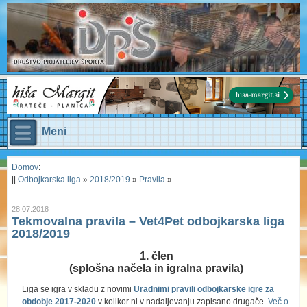
Meni
Domov
:
||
Odbojkarska liga
»
2018/2019
»
Pravila
»
28.07.2018
Tekmovalna pravila – Vet4Pet odbojkarska liga
2018/2019
1. člen
(splošna načela in igralna pravila)
Liga se igra v skladu z novimi
Uradnimi pravili odbojkarske igre
za
obdobje 2017-2020
v kolikor ni v nadaljevanju zapisano drugače.
Več o