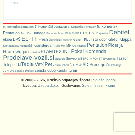
tem »
9. komenški
7. Komenški pentatlon
6. komenški pentatlon
8. Komenški Pentatlon
Debitel
certi.si
Pentatlon
Bortega
Avto Car
Burin Yachting Club
BVFG
Dajmedol
EL-TT
Isto dobr
Klappa
ekipa DPŠ
Fresh
Kifeljci
Il Pivo
Gorje
Gorenjski Popotnik
Pentatlon
Picerija
Kransterdam
Mix
Mik Mik
Odtrganci
Klimatizacija Klemenčič
Pokal Komenda
Hram Gorjan
PLAMTEX INT
Piskrčki
Predelave-vozil.si
Tazadni
Servetkarji
Systemiq
Sekvoje
SRC INFONET
uTabla
Vet4Pet
ŠD Preserje
Teleport
ŠD Povž
Zasilni izhod
ŠD Preserje
ženski odbojkarski turnir
JUNIOR
Ženske dvojice
© 2008 - 2026, Društvo prijateljev športa
|
Splošni pogoji
Izvedba:
Utrdba d.o.o.
| Gostovanje:
Spletni-streznik.com