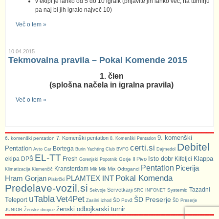
v ekipi je lahko od 5 do 10 igralk (prijavite jih lahko več, na turnirju
pa naj bi jih igralo največ 10)
Več o tem »
10.04.2015
Tekmovalna pravila – Pokal Komende 2015
1. člen
(splošna načela in igralna pravila)
Več o tem »
9. komenški
7. Komenški pentatlon
6. komenški pentatlon
8. Komenški Pentatlon
Debitel
certi.si
Pentatlon
Bortega
Avto Car
Burin Yachting Club
BVFG
Dajmedol
EL-TT
Isto dobr
Klappa
ekipa DPŠ
Fresh
Kifeljci
Il Pivo
Gorje
Gorenjski Popotnik
Pentatlon
Picerija
Kransterdam
Mix
Mik Mik
Odtrganci
Klimatizacija Klemenčič
Pokal Komenda
Hram Gorjan
PLAMTEX INT
Piskrčki
Predelave-vozil.si
Tazadni
Servetkarji
Systemiq
Sekvoje
SRC INFONET
uTabla
Vet4Pet
ŠD Preserje
Teleport
ŠD Povž
Zasilni izhod
ŠD Preserje
ženski odbojkarski turnir
JUNIOR
Ženske dvojice