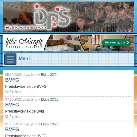
Meni
05.10.2023 objavljeno v
Ekipe 23/24
BVFG
Predstavitev ekipe BVFG
Več o tem...
07.10.2022 objavljeno v
Ekipe 22/23
BVFG
Predstavitev ekipe Bvfg
Več o tem...
01.10.2019 objavljeno v
Ekipe 19/20
BVFG
Predstavitev ekipe BVFG: