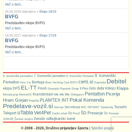
Več o tem...
26.09.2018 objavljeno v
Ekipe 18/19
BVFG
Predstavitev ekipe BVFG:
Več o tem...
18.09.2017 objavljeno v
Ekipe 17/18
BVFG
Predstavitev ekipe BVFG
Več o tem...
9. komenški
7. Komenški pentatlon
6. komenški pentatlon
8. Komenški Pentatlon
Debitel
certi.si
Pentatlon
Bortega
Avto Car
Burin Yachting Club
BVFG
Dajmedol
EL-TT
Isto dobr
Klappa
ekipa DPŠ
Fresh
Kifeljci
Il Pivo
Gorje
Gorenjski Popotnik
Pentatlon
Picerija
Kransterdam
Mix
Mik Mik
Odtrganci
Klimatizacija Klemenčič
Pokal Komenda
Hram Gorjan
PLAMTEX INT
Piskrčki
Predelave-vozil.si
Tazadni
Servetkarji
Systemiq
Sekvoje
SRC INFONET
uTabla
Vet4Pet
ŠD Preserje
Teleport
ŠD Povž
Zasilni izhod
ŠD Preserje
ženski odbojkarski turnir
JUNIOR
Ženske dvojice
© 2008 - 2026, Društvo prijateljev športa
|
Splošni pogoji