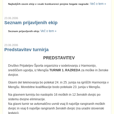
Več o tem »
Najboljših osem ekip v vsaki konkurenci prejme bogate nagrade:
23.06.2006
Seznam prijavljenih ekip
Več o tem »
Seznam prijavljenih ekip:
23.06.2006
Predstavitev turnirja
PREDSTAVITEV
Društvo Prijateljev Športa organizira v sodelovanju z Harmonijo,
središčem ugodja, iz Mengša
TURNIR 1. RAZREDA
za moške in ženske
dvojice.
Glavni del tekmovanja bo potekal 24. in 25. junija na igriščih Harmonija v
Mengšu. Morebitne kvalifikacije bodo potekale 23. junija v Mengšu.
Na glavnem turnirju bo nastopilo 16 moških in 12 ženskih dvojic po
sistemu dvojne eliminacije.
Na glavni turnir se avtomatično uvrsti vsaj 8 najvišje rangiranih moških
dvojic in vsaj 6 najvišje rangiranih ženskih dvojic (na uradni slovenski
lestvici).