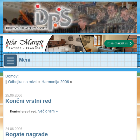
Meni
Domov
:
||
Odbojka na mivki
»
Harmonija 2006
»
25.06.2006
Končni vrstni red
Več o tem »
Končni vrstni red:
24.06.2006
Bogate nagrade