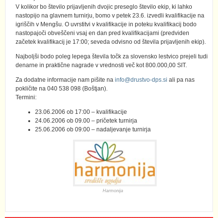
V kolikor bo število prijavljenih dvojic preseglo število ekip, ki lahko
nastopijo na glavnem turnirju, bomo v petek 23.6. izvedli kvalifikacije na
igriščih v Mengšu. O uvrstitvi v kvalifikacije in poteku kvalifikacij bodo
nastopajoči obveščeni vsaj en dan pred kvalifikacijami (predviden
začetek kvalifikacij je 17:00; seveda odvisno od števila prijavljenih ekip).
Najboljši bodo poleg lepega števila točk za slovensko lestvico prejeli tudi
denarne in praktične nagrade v vrednosti več kot 800.000,00 SIT.
Za dodatne informacije nam pišite na
info@drustvo-dps.si
ali pa nas
pokličite na 040 538 098 (Boštjan).
Termini:
23.06.2006 ob 17:00 – kvalifikacije
24.06.2006 ob 09.00 – pričetek turnirja
25.06.2006 ob 09:00 – nadaljevanje turnirja
Harmonija