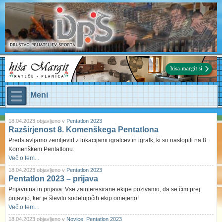
Meni
18.04.2023 objavljeno v
Pentatlon 2023
Razširjenost 8. Komenškega Pentatlona
Predstavljamo zemljevid z lokacijami igralcev in igralk, ki so nastopili na 8.
Komenškem Pentatlonu.
Več o tem...
18.04.2023 objavljeno v
Pentatlon 2023
Pentatlon 2023 – prijava
Prijavnina in prijava: Vse zainteresirane ekipe pozivamo, da se čim prej
prijavijo, ker je število sodelujočih ekip omejeno!
Več o tem...
18.04.2023 objavljeno v
Novice
,
Pentatlon 2023