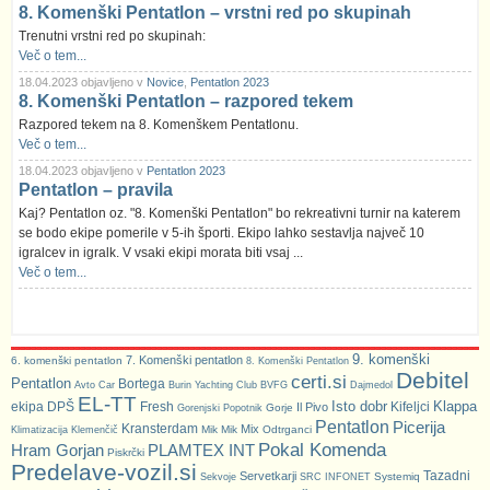
8. Komenški Pentatlon – vrstni red po skupinah
Trenutni vrstni red po skupinah:
Več o tem...
18.04.2023 objavljeno v
Novice
,
Pentatlon 2023
8. Komenški Pentatlon – razpored tekem
Razpored tekem na 8. Komenškem Pentatlonu.
Več o tem...
18.04.2023 objavljeno v
Pentatlon 2023
Pentatlon – pravila
Kaj? Pentatlon oz. "8. Komenški Pentatlon" bo rekreativni turnir na katerem
se bodo ekipe pomerile v 5-ih športi. Ekipo lahko sestavlja največ 10
igralcev in igralk. V vsaki ekipi morata biti vsaj ...
Več o tem...
9. komenški
7. Komenški pentatlon
6. komenški pentatlon
8. Komenški Pentatlon
Debitel
certi.si
Pentatlon
Bortega
Avto Car
Burin Yachting Club
BVFG
Dajmedol
EL-TT
Isto dobr
Klappa
ekipa DPŠ
Fresh
Kifeljci
Il Pivo
Gorje
Gorenjski Popotnik
Pentatlon
Picerija
Kransterdam
Mix
Mik Mik
Odtrganci
Klimatizacija Klemenčič
Pokal Komenda
Hram Gorjan
PLAMTEX INT
Piskrčki
Predelave-vozil.si
Tazadni
Servetkarji
Systemiq
Sekvoje
SRC INFONET