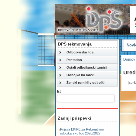
DPŠ tekmovanja
Novi
Odbojkarska liga
Domov
Pentatlon
Ostali odbojkarski turnirji
Ured
Odbojka na mivki
[sp-
Ženski turnirji v odbojki
Išči
Zadnji prispevki
Prijava EKIPE za Rekreativno
odbojkarsko ligo 2026/2027