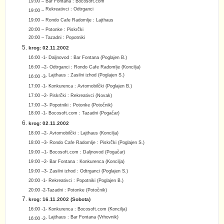
19:00 –
Bar Fontana : Bocosoft.com
Rekreativci : Odtrganci
19:00 –
19:00 –
Rondo Cafe Radomlje : Lajthaus
20:00 – Potonke : Piskrčki
20:00 – Tazadni : Popotniki
krog: 02.11.2002
16:00 -1-
Daljnovod : Bar Fontana (Poglajen B.)
16:00 –
2- Odtrganci : Rondo Cafe Radomlje (Koncilja)
Lajthaus : Zasilni izhod (Poglajen S.)
16:00 -3-
17:00 -1-
Konkurenca : Avtomobilčki (Poglajen B.)
17:00 –
2- Piskrčki : Rekreativci (Novak)
17:00 –
3- Popotniki : Potonke (Potočnik)
18:00 -1- Bocosoft.com : Tazadni (Pogačar)
krog: 02.11.2002
18:00 –
2- Avtomobilčki : Lajthaus (Koncilja)
18:00 –
3- Rondo Cafe Radomlje : Piskrčki (Poglajen S.)
19
:00 –
1- Bocosoft.com : Daljnovod (Pogačar)
19:00 –
2- Bar Fontana : Konkurenca (Koncilja)
19:00 –
3- Zasilni izhod : Odtrganci (Poglajen S.)
20
:00 -1-
Rekreativci : Popotniki (Poglajen B.)
20
:00 -2-
Tazadni : Potonke (Potočnik)
krog: 16.11.2002 (Sobota)
16:00 -1-
Konkurenca : Bocosoft.com (Koncilja)
Lajthaus : Bar Fontana (Vrhovnik)
16:00 -2-