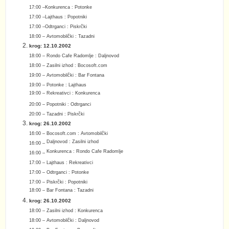
17:00 –
Konkurenca : Potonke
17:00 –
Lajthaus : Popotniki
17:00 –
Odtrganci : Piskrčki
18:00 – Avtomobilčki : Tazadni
krog: 12.10.2002
18:00 –
Rondo Cafe Radomlje : Daljnovod
18:00 –
Zasilni izhod : Bocosoft.com
19:00 –
Avtomobilčki : Bar Fontana
19:00 – Potonke : Lajthaus
19:00 – Rekreativci : Konkurenca
20:00 – Popotniki : Odtrganci
20:00 –
Tazadni
: Piskrčki
krog: 26.10.2002
16:00 –
Bocosoft.com : Avtomobilčki
Daljnovod : Zasilni izhod
16:00 –
Konkurenca : Rondo Cafe Radomlje
16:00 –
17:00 –
Lajthaus : Rekreativci
17:00 –
Odtrganci : Potonke
17:00 –
Piskrčki : Popotniki
18:00 – Bar Fontana : Tazadni
krog: 26.10.2002
18:00 –
Zasilni izhod : Konkurenca
18:00 –
Avtomobilčki : Daljnovod