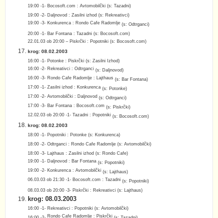
19:00 -1- Bocosoft.com : Avtomobilčki
(s: Tazadni)
19:00 -2- Daljnovod : Zasilni izhod
(s: Rekreativci)
19:00 -3- Konkurenca : Rondo Cafe Radomlje
(s: Odtrganci)
20:00 -1- Bar Fontana : Tazadni (s: Bocosoft.com)
22.01.03 ob 20:00 – Piskrčki : Popotniki (s: Bocosoft.com)
krog: 08.02.2003
16:00 -1- Potonke : Piskrčki
(s:
Zasilni Izhod
)
16:00 -2- Rekreativci : Odtrganci
(s:
Daljnovod
)
16:00 -3- Rondo Cafe Radomlje : Lajthaus
(s: Bar Fontana)
17:00 -1- Zasilni izhod : Konkurenca
(
s: Potonke
)
17:00 -2- Avtomobilčki : Daljnovod
(s: Odtrganci)
17:00 -3- Bar Fontana : Bocosoft.com
(
s:
Piskrčki
)
12.02.03 ob 20:00 -1- Tazadni : Popotniki
(s: Bocosoft.com)
krog: 08.02.2003
18:00 -1- Popotniki : Potonke (s: Konkurenca)
18:00 -2- Odtrganci : Rondo Cafe Radomlje
(s: Avtomobilčki)
18:00 -3- Lajthaus : Zasilni izhod
(s: Rondo Cafe)
19:00 -1- Daljnovod : Bar Fontana
(s: Popotniki)
19:00 -2- Konkurenca : Avtomobilčki
(s: Lajthaus)
06.03.03 ob 21:30 -1- Bocosoft.com : Tazadni
(s:
Popotniki
)
08.03.03 ob 20:00 -3- Piskrčki : Rekreativci
(s:
Lajthaus
)
krog: 08.03.2003
16:00 -1-
Rekreativci : Popotniki
(s: Avtomobilčki)
Rondo Cafe Radomlje : Piskrčki
16:00 -2-
(s:
Tazadni
)