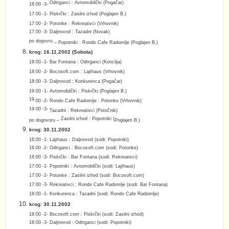
Odtrganci : Avtomobilčki (Pogačar)
16:00 -3-
17:00 -1-
Piskrčki : Zasilni izhod (Poglajen B.)
17:00 -2-
Potonke : Rekreativci (Vrhovnik)
17:00 -3- Daljnovod : Tazadni (Novak)
po dogovru
–
Popotniki : Rondo Cafe Radomlje (
Poglajen B.
)
krog: 16.11.2002 (Sobota)
18:00 -1-
Bar Fontana : Odtrganci (Koncilja)
18:00 -2-
Bocosoft.com : Lajthaus (Vrhovnik)
18:00 -3-
Daljnovod : Konkurenca (Pogačar)
19:00 -1-
Avtomobilčki : Piskrčki (Poglajen B.)
19
:00 -2- Rondo Cafe Radomlje : Potonke (Vrhovnik)
19:00 -3-
Tazadni : Rekreativci (Potočnik)
Zasilni izhod : Popotniki (
po dogovoru –
Poglajen B.
)
krog: 30.11.2002
16:00 -1- Lajthaus : Daljnovod (sodi: Popotniki)
16:00 -2- Odtrganci : Bocosoft.com (sodi: Potonke)
16:00 -3- Piskrčki : Bar Fontana (sodi: Rekreativci)
17:00 -1- Popotniki : Avtomobilčki (sodi: Lajthaus)
17:00 -2- Potonke : Zasilni izhod (sodi: Bocosoft.com)
17:00 -3- Rekreativci : Rondo Cafe Radomlje (sodi: Bar Fontana)
18:00 -1- Konkurenca : Tazadni (sodi: Rondo Cafe Radomlje)
krog: 30.11.2002
18:00 -2- Bocosoft.com : Piskrčki (sodi:
Zasilni izhod
)
18:00 -3- Daljnovod : Odtrganci (sodi: Popotniki)