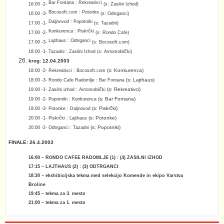
Bar Fontana : Rekreativci
16:00 -2-
(s: Zasilni Izhod)
Bocosoft.com : Potonke
16:00 -3-
(s: Odtrganci)
Daljnovod : Popotniki
17:00 -1-
(s: Tazadni)
Konkurenca : Piskrčki
17:00 -2-
(s: Rondo Cafe)
Lajthaus : Odtrganci
17:00 -3-
(s: Bocosoft.com)
18
:00 -1-
Tazadni : Zasilni Izhod
(s: Avtomobilčki)
krog: 12.04.2003
(s: Konkurenca)
18:00 -2-
Rekreativci : Bocosoft.com
(s: Lajthaus)
18:00 -3-
Rondo Cafe Radomlje : Bar Fontana
(s: Rekreativci)
19:00 -1-
Zasilni izhod : Avtomobilčki
(s:
Bar Fontana
)
19:00 -2-
Popotniki : Konkurenca
(s:
Piskrčki
)
19:00 -3-
Potonke : Daljnovod
(s: Potonke)
20
:00 -1-
Piskrčki : Lajthaus
(s: Popotniki)
20
:00 -2-
Odtrganci : Tazadni
FINALE: 26.4.2003
16:00 –
RONDO CAFEE RADOMLJE (1) : (4) ZASILNI IZHOD
17:15 – LAJTHAUS (2) : (3) ODTRGANCI
18:30 – ekshibicijska tekma med selekcijo Komende in ekipo Varstva
Broline
19:45 – tekma za 3. mesto
21:00 – tekma za 1. mesto