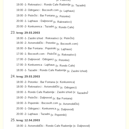
19:00 -1- Rekreativci : Rondo Cafe Radomlje
(s: Tazadni)
19:00 -2- Odtrganci : Bocosoft.com
(s: Lajthaus)
19:00 -3- Piskrčki : Bar Fontana
(s: Potonke)
20:00 -1- Lajthaus : Daljnovod
(s: Rakreativci)
20:00 -2- Konkurenca : Tazadni
(s: Rondo Cafe)
krog: 29.03.2003
16:00 -1- Zasilni izhod : Rekreativci
(s:
Piskrčki
)
16:00 -2- Avtomobilčki : Potonke
(s: Bocosoft.com)
16:00 -3- Bar Fontana : Popotniki
(s:
Lajthaus
)
17:00 -1- Bocosoft.com : Piskrčki
(s:
Rekreativci
)
17:00 -2- Daljnovod : Odtrganci
(s:
Potonke
)
17:00 -3- Konkurenca : Lajthaus
(s:
Rondo Cafe
)
18:00 -1- Tazadni : Rondo Cafe Radomlje
(s:
Zasilni Izhod
)
krog: 29.03.2003
18:00 -2- Potonke : Bar Fontana
(s:
Konkurenca
)
18:00 -3- Rekreativci : Avtomobilčki
(s:
Odtrganci
)
19:00 -1- Rondo Cafe Radomlje : Zasilni izhod (s:
)
Tazadni
19:00 -2- Piskrčki : Daljnovod
(s:
Bar Fontana
)
19:00 -3- Popotniki : Bocosoft.com
(s: Avtomobilčki)
20:00 -1- Odtrganci : Konkurenca
(s:
Daljnovod
)
20:00 -2- Lajthaus : Tazadni
(s: Popotniki)
krog: 12.04.2003
16:00 -1-
Avtomobilčki : Rondo Cafe Radomlje
(s: Daljnovod)