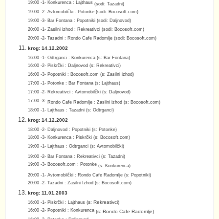
19:00 -1- Konkurenca : Lajthaus
(sodi: Tazadni)
19:00 -2- Avtomobilčki : Potonke (sodi: Bocosoft.com)
19:00 -3- Bar Fontana : Popotniki (sodi: Daljnovod)
20:00 -1- Zasilni izhod : Rekreativci (sodi: Bocosoft.com)
20:00 -2- Tazadni : Rondo Cafe Radomlje (sodi: Bocosoft.com)
krog: 14.12.2002
16:00 -1- Odtrganci : Konkurenca (s: Bar Fontana)
16:00 -2- Piskrčki : Daljnovod (s: Rekreativci)
16:00 -3- Popotniki : Bocosoft.com (s: Zasilni izhod)
17:00 -1- Potonke : Bar Fontana (s: Lajthaus)
17:00 -2- Rekreativci : Avtomobilčki (s: Daljnovod)
17:00 -3-
Rondo Cafe Radomlje : Zasilni izhod (s: Bocosoft.com)
18:00 -1- Lajthaus : Tazadni (s: Odtrganci)
krog: 14.12.2002
18:00 -2- Daljnovod : Popotniki (s: Potonke)
18:00 -3- Konkurenca : Piskrčki (s: Bocosoft.com)
19:00 -1- Lajthaus : Odtrganci (s: Avtomobilčki)
19:00 -2- Bar Fontana : Rekreativci (s: Tazadni)
19:00 -3- Bocosoft.com : Potonke
(s: Konkurenca)
20:00 -1- Avtomobilčki : Rondo Cafe Radomlje (s: Popotniki)
20:00 -2- Tazadni : Zasilni Izhod (s: Bocosoft.com)
krog: 11.01.2003
(s:
Rekreativci
)
16:00 -1- Piskrčki : Lajthaus
16:00 -2- Popotniki : Konkurenca
(s:
Rondo Cafe Radomlje
)