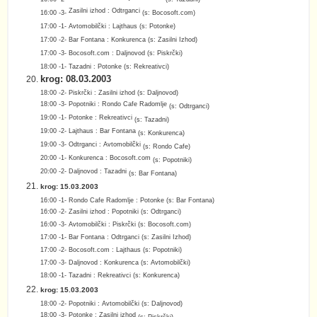
Zasilni izhod : Odtrganci
16:00 -3-
(s:
Bocosoft.com
)
17:00 -1-
Avtomobilčki : Lajthaus
(s: Potonke)
17:00 -2-
Bar Fontana : Konkurenca
(s: Zasilni Izhod)
17:00 -3-
Bocosoft.com : Daljnovod
(s: Piskrčki)
18
:00 -1-
Tazadni : Potonke
(s:
Rekreativci
)
krog: 08.03.2003
18:00 -2- Piskrčki : Zasilni izhod (s: Daljnovod)
18:00 -3- Popotniki : Rondo Cafe Radomlje
(s: Odtrganci)
19:00 -1- Potonke : Rekreativci
(s: Tazadni)
19:00 -2- Lajthaus : Bar Fontana
(s: Konkurenca)
19:00 -3- Odtrganci : Avtomobilčki
(s: Rondo Cafe)
20:00 -1- Konkurenca : Bocosoft.com
(s:
Popotniki
)
20:00 -2- Daljnovod : Tazadni
(s: Bar Fontana)
krog: 15.03.2003
16:00 -1- Rondo Cafe Radomlje : Potonke (s: Bar Fontana)
16:00 -2- Zasilni izhod : Popotniki (s: Odtrganci)
16:00 -3- Avtomobilčki : Piskrčki (s: Bocosoft.com)
17:00 -1- Bar Fontana : Odtrganci (s: Zasilni Izhod)
17:00 -2- Bocosoft.com : Lajthaus (s: Popotniki)
17:00 -3- Daljnovod : Konkurenca (s: Avtomobilčki)
18:00 -1- Tazadni : Rekreativci (s: Konkurenca)
krog: 15.03.2003
18:00 -2- Popotniki : Avtomobilčki
(s: Daljnovod)
18:00 -3- Potonke : Zasilni izhod
(s: Piskrčki)