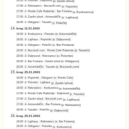
16:00 -3- Potonke : Daljnovod
(s:
Zasilni izhod
)
17:00 -1- Rekreativci : Bocosoft.com
(s:
Popotniki
)
17:00 -2- Rondo Cafe Radomlje : Bar Fontana
(s:
Konkurenca
)
17:00 -3- Zasilni izhod : Avtomobilčki
Lajthaus
(s:
)
18:00 -1- Odtrganci : Tazadni
Piskrčki
(s:
)
krog: 11.01.2003
(s:
Avtomobilčki
)
18:00 -2-
Konkurenca : Potonke
(s:
Daljnovod
)
18:00 -3-
Lajthaus : Popotniki
Bar Fontana
19:00 -1-
Odtrganci : Piskrčki
(s:
)
(s:
Tazadni
)
19:00 -2-
Bocosoft.com : Rondo Cafe Radomlje
Potonke
19:00 -3-
Daljnovod : Rekreativci
(s:
)
(s:
Odtrganci
)
20
:00 -1-
Bar Fontana : Zasilni izhod
(s:
Bocosoft.com
)
20
:00 -2-
Avtomobilčki : Tazadni
krog: 25.01.2003
16:00 -1- Popotniki : Odtrganci (s: Rondo Cafe)
16:00 -2- Potonke : Lajthaus
(s: Zasilni Izhod)
16:00 -3- Rekreativci : Konkurenca
(s: Avtomobilčki)
17:00 -1- Rondo Cafe Radomlje : Daljnovod
(s:
Potonke
)
17:00 -2- Zasilni izhod : Bocosoft.com
(s: Lajthaus)
17:00 -3- Avtomobilčki : Bar Fontana
(s: Rekreativci)
18:00 -1- Tazadni : Piskrčki
(s: Daljnovod)
krog: 25.01.2003
18:00 -2- Lajthaus : Rekreativci
(s: Bar Fontana)
18:00 -3- Odtrganci : Potonke
(s: Konkurenca)