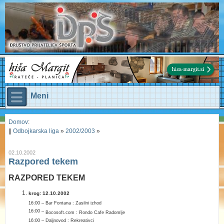
Meni
Domov
:
||
Odbojkarska liga
»
2002/2003
»
02.10.2002
Razpored tekem
RAZPORED TEKEM
krog: 12.10.2002
16:00 – Bar Fontana : Zasilni izhod
16:00 –
Bocosoft.com : Rondo Cafe Radomlje
16:00 – Daljnovod : Rekreativci