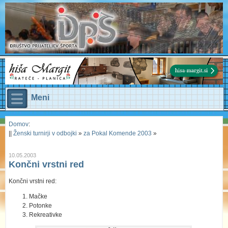
Meni
Domov
:
||
Ženski turnirji v odbojki
»
za Pokal Komende 2003
»
10.05.2003
Končni vrstni red
Končni vrstni red:
Mačke
Potonke
Rekreativke