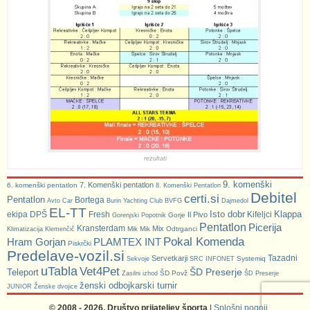
rezultati
9. komenški
7. Komenški pentatlon
6. komenški pentatlon
8. Komenški Pentatlon
Debitel
certi.si
Pentatlon
Bortega
Avto Car
Burin Yachting Club
BVFG
Dajmedol
EL-TT
Isto dobr
Klappa
ekipa DPŠ
Fresh
Kifeljci
Il Pivo
Gorje
Gorenjski Popotnik
Pentatlon
Picerija
Kransterdam
Mix
Mik Mik
Odtrganci
Klimatizacija Klemenčič
Pokal Komenda
Hram Gorjan
PLAMTEX INT
Piskrčki
Predelave-vozil.si
Tazadni
Servetkarji
Systemiq
Sekvoje
SRC INFONET
uTabla
Vet4Pet
ŠD Preserje
Teleport
ŠD Povž
Zasilni izhod
ŠD Preserje
ženski odbojkarski turnir
JUNIOR
Ženske dvojice
© 2008 - 2026, Društvo prijateljev športa
|
Splošni pogoji