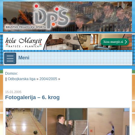
Meni
Domov
:
||
Odbojkarska liga
»
2004/2005
»
15.01.2005
Fotogalerija – 6. krog