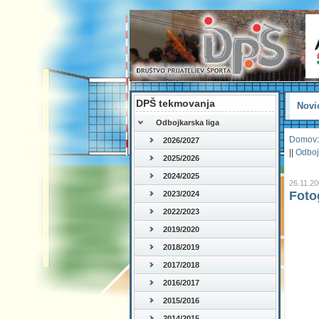
DPŠ tekmovanja
Novi
Odbojkarska liga
Domov
:
2026/2027
||
Odboj
2025/2026
2024/2025
26.11.2
Fotog
2023/2024
2022/2023
2019/2020
2018/2019
2017/2018
2016/2017
2015/2016
2014/2015