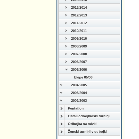
2013/2014
2012/2013
2011/2012
2010/2011
2009/2010
2008/2009
2007/2008
2006/2007
2005/2006
Ekipe 05/06
2004/2005
2003/2004
2002/2003
Pentatlon
Ostali odbojkarski turnirji
Odbojka na mivki
Ženski turnirji v odbojki