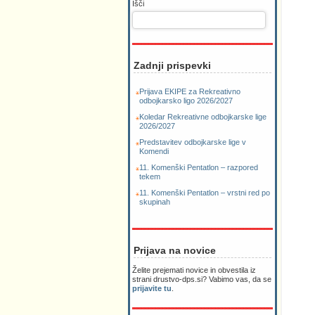
Išči
Zadnji prispevki
Prijava EKIPE za Rekreativno
odbojkarsko ligo 2026/2027
Koledar Rekreativne odbojkarske lige
2026/2027
Predstavitev odbojkarske lige v
Komendi
11. Komenški Pentatlon – razpored
tekem
11. Komenški Pentatlon – vrstni red po
skupinah
Prijava na novice
Želite prejemati novice in obvestila iz
strani drustvo-dps.si? Vabimo vas, da se
prijavite tu
.