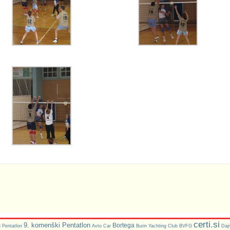
certi.si
9. komenški Pentatlon
Bortega
 Pentatlon
Avto Car
Burin Yachting Club
BVFG
Daj