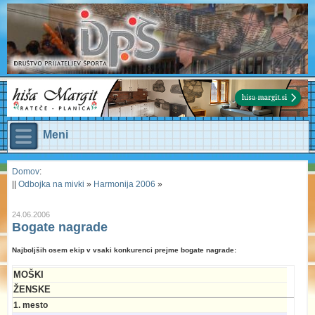
Meni
Domov
:
||
Odbojka na mivki
»
Harmonija 2006
»
24.06.2006
Bogate nagrade
Najboljših osem ekip v vsaki konkurenci prejme bogate nagrade:
MOŠKI
ŽENSKE
1. mesto