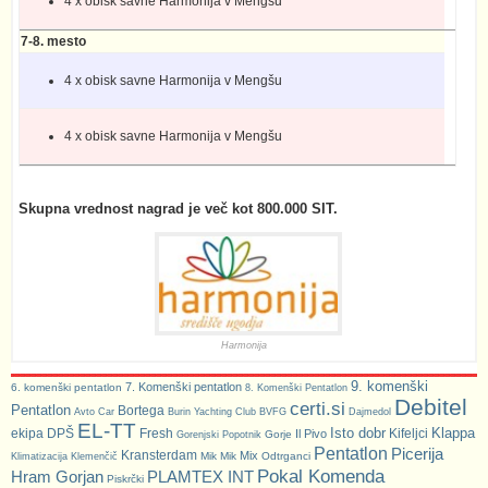
4 x obisk savne Harmonija v Mengšu
7-8. mesto
4 x obisk savne Harmonija v Mengšu
4 x obisk savne Harmonija v Mengšu
Skupna vrednost nagrad je več kot 800.000 SIT.
Harmonija
9. komenški
7. Komenški pentatlon
6. komenški pentatlon
8. Komenški Pentatlon
Debitel
certi.si
Pentatlon
Bortega
Avto Car
Burin Yachting Club
BVFG
Dajmedol
EL-TT
Isto dobr
Klappa
ekipa DPŠ
Fresh
Kifeljci
Il Pivo
Gorje
Gorenjski Popotnik
Pentatlon
Picerija
Kransterdam
Mix
Mik Mik
Odtrganci
Klimatizacija Klemenčič
Pokal Komenda
Hram Gorjan
PLAMTEX INT
Piskrčki