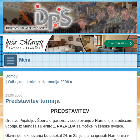
Meni
Domov
:
||
Odbojka na mivki
»
Harmonija 2006
»
23.06.2006
Predstavitev turnirja
PREDSTAVITEV
Društvo Prijateljev Športa organizira v sodelovanju z Harmonijo, središčem
ugodja, iz Mengša
TURNIR 1. RAZREDA
za moške in ženske dvojice.
Glavni del tekmovanja bo potekal 24. in 25. junija na igriščih Harmonija v