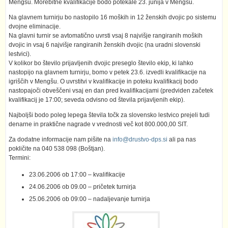
Mengšu. Morebitne kvalifikacije bodo potekale 23. junija v Mengšu.
Na glavnem turnirju bo nastopilo 16 moških in 12 ženskih dvojic po sistemu
dvojne eliminacije.
Na glavni turnir se avtomatično uvrsti vsaj 8 najvišje rangiranih moških
dvojic in vsaj 6 najvišje rangiranih ženskih dvojic (na uradni slovenski
lestvici).
V kolikor bo število prijavljenih dvojic preseglo število ekip, ki lahko
nastopijo na glavnem turnirju, bomo v petek 23.6. izvedli kvalifikacije na
igriščih v Mengšu. O uvrstitvi v kvalifikacije in poteku kvalifikacij bodo
nastopajoči obveščeni vsaj en dan pred kvalifikacijami (predviden začetek
kvalifikacij je 17:00; seveda odvisno od števila prijavljenih ekip).
Najboljši bodo poleg lepega števila točk za slovensko lestvico prejeli tudi
denarne in praktične nagrade v vrednosti več kot 800.000,00 SIT.
Za dodatne informacije nam pišite na
info@drustvo-dps.si
ali pa nas
pokličite na 040 538 098 (Boštjan).
Termini:
23.06.2006 ob 17:00 – kvalifikacije
24.06.2006 ob 09.00 – pričetek turnirja
25.06.2006 ob 09:00 – nadaljevanje turnirja