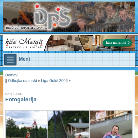
Meni
Domov
:
||
Odbojka na mivki
»
Liga Goldi 2006
»
02.09.2006
Fotogalerija