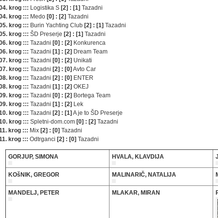
04. krog :::
Logistika S
[2] : [1]
Tazadni
04. krog :::
Medo
[0] : [2]
Tazadni
05. krog :::
Burin Yachting Club
[2] : [1]
Tazadni
05. krog :::
ŠD Preserje
[2] : [1]
Tazadni
06. krog :::
Tazadni
[0] : [2]
Konkurenca
06. krog :::
Tazadni
[1] : [2]
Dream Team
07. krog :::
Tazadni
[0] : [2]
Unikati
07. krog :::
Tazadni
[2] : [0]
Avto Car
08. krog :::
Tazadni
[2] : [0]
ENTER
08. krog :::
Tazadni
[1] : [2]
OKEJ
09. krog :::
Tazadni
[0] : [2]
Bortega Team
09. krog :::
Tazadni
[1] : [2]
Lek
10. krog :::
Tazadni
[2] : [1]
A je to ŠD Preserje
10. krog :::
Spletni-dom.com
[0] : [2]
Tazadni
11. krog :::
Mix
[2] : [0]
Tazadni
11. krog :::
Odtrganci
[2] : [0]
Tazadni
GORJUP, SIMONA
HVALA, KLAVDIJA
KOšNIK, GREGOR
MALINARIČ, NATALIJA
MANDELJ, PETER
MLAKAR, MIRAN