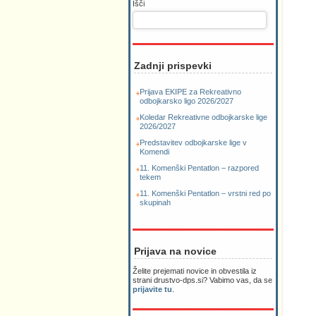
Išči
Zadnji prispevki
Prijava EKIPE za Rekreativno
odbojkarsko ligo 2026/2027
Koledar Rekreativne odbojkarske lige
2026/2027
Predstavitev odbojkarske lige v
Komendi
11. Komenški Pentatlon – razpored
tekem
11. Komenški Pentatlon – vrstni red po
skupinah
Prijava na novice
Želite prejemati novice in obvestila iz
strani drustvo-dps.si? Vabimo vas, da se
prijavite tu
.