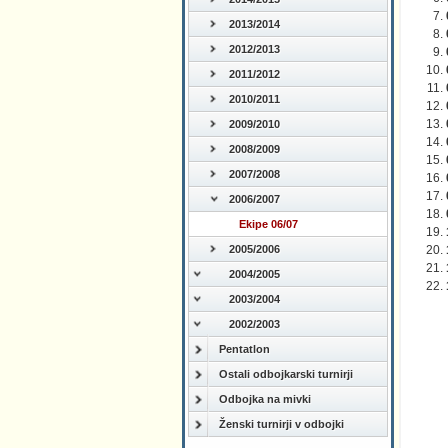
2013/2014
2012/2013
2011/2012
2010/2011
2009/2010
2008/2009
2007/2008
2006/2007
Ekipe 06/07
2005/2006
2004/2005
2003/2004
2002/2003
Pentatlon
Ostali odbojkarski turnirji
Odbojka na mivki
Ženski turnirji v odbojki