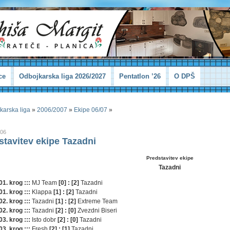
ce
Odbojkarska liga 2026/2027
Pentatlon ’26
O DPŠ
karska liga
»
2006/2007
»
Ekipe 06/07
»
006
stavitev ekipe Tazadni
Predstavitev ekipe
Tazadni
01. krog :::
MJ Team
[0] : [2]
Tazadni
01. krog :::
Klappa
[1] : [2]
Tazadni
02. krog :::
Tazadni
[1] : [2]
Extreme Team
02. krog :::
Tazadni
[2] : [0]
Zvezdni Biseri
03. krog :::
Isto dobr
[2] : [0]
Tazadni
03. krog :::
Fresh
[2] : [1]
Tazadni