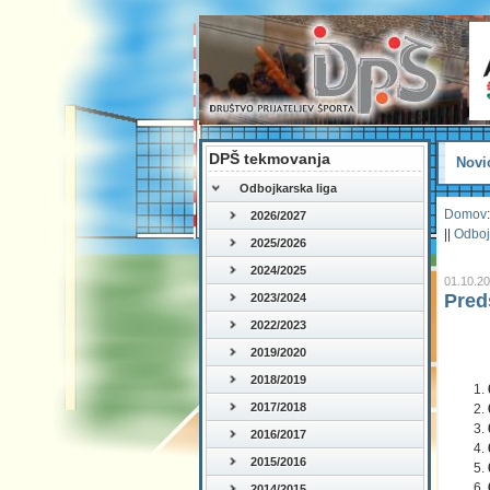
DPŠ tekmovanja
Novi
Odbojkarska liga
Domov
:
2026/2027
||
Odboj
2025/2026
2024/2025
01.10.2
Pred
2023/2024
2022/2023
2019/2020
2018/2019
2017/2018
2016/2017
2015/2016
2014/2015