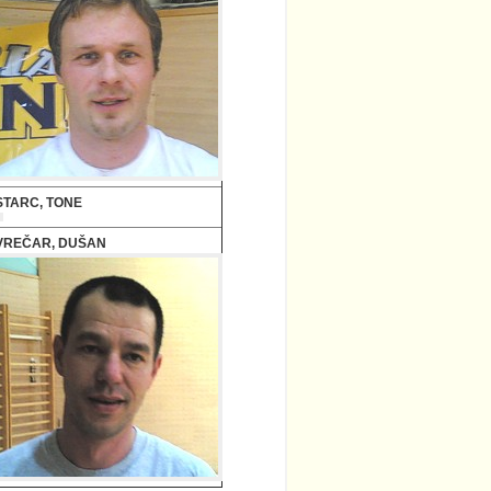
STARC, TONE
VREČAR, DUŠAN