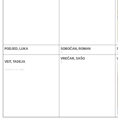
PODJED, LUKA
SOBOČAN, ROMAN
VREČAR, SAŠO
VEIT, TADEJA
Portret ni na voljo!