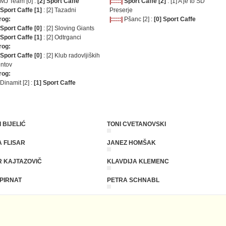
MJ Team [0] :
[2] Sport Caffe
|:::::|
Sport Caffe [2]
: [1] A je to ŠD
Sport Caffe [1]
: [2] Tazadni
Preserje
rog:
|:::::|
Pšanc [2] :
[0] Sport Caffe
Sport Caffe [0]
: [2] Sloving Giants
Sport Caffe [1]
: [2] Odtrganci
rog:
Sport Caffe [0]
: [2] Klub radovljiških
entov
rog:
Dinamit [2] :
[1] Sport Caffe
 BIJELIĆ
TONI CVETANOVSKI
 FLISAR
JANEZ HOMŠAK
R KAJTAZOVIČ
KLAVDIJA KLEMENC
PIRNAT
PETRA SCHNABL