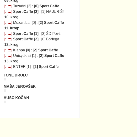
09. krog:
|:::::|
Tazadni [2] :
[0] Sport Caffe
|:::::|
Sport Caffe [2]
: [1] NA JURIŠ!
10. krog:
|:::::|
Mozart bar [0] :
[2] Sport Caffe
11. krog:
|:::::|
Sport Caffe [1]
: [2] ŠD Povž
|:::::|
Sport Caffe [2]
: [0] Bortega
12. krog:
|:::::|
Klappa [0] :
[2] Sport Caffe
|:::::|
Unicycle.si [1] :
[2] Sport Caffe
13. krog:
|:::::|
ENTER [1] :
[2] Sport Caffe
TONE DROLC
MAŠA JEROVŠEK
HUSO KOČAN