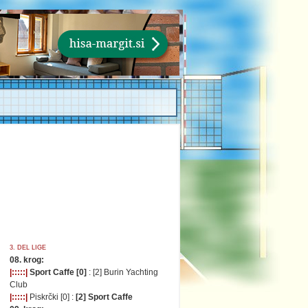
3. DEL LIGE
08. krog:
|:::::|
Sport Caffe [0]
: [2] Burin Yachting
Club
|:::::|
Piskrčki [0] :
[2] Sport Caffe