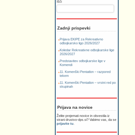
Išči
Zadnji prispevki
Prijava EKIPE za Rekreativno
odbojkarsko ligo 2026/2027
Koledar Rekreativne odbojkarske lige
2026/2027
Predstavitev odbojkarske lige v
Komendi
11. Komenški Pentatlon – razpored
tekem
11. Komenški Pentatlon – vrstni red po
skupinah
Prijava na novice
Želite prejemati novice in obvestila iz
strani drustvo-dps.si? Vabimo vas, da se
prijavite tu
.