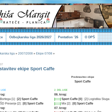
ce
Odbojkarska liga 2026/2027
Pentatlon ’26
O DPŠ
karska liga
»
2007/2008
»
Ekipe 07/08
»
007
stavitev ekipe Sport Caffe
Predstavitev ekipe
Sport Caffe
 LIGE
2. DEL LIGE
rog:
06. krog:
Bortega [1] :
[2] Sport Caffe
|:::::|
Sport Caffe [0]
: [2] Logistika Sluga
ŠD Preserje [2] :
[0] Sport Caffe
|:::::|
Mix [2] :
[0] Sport Caffe
rog:
07. krog: