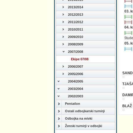
|:::::|
|:::::|
2013/2014
03. k
2012/2013
|:::::|
|:::::|
2011/2012
04. k
2010/2011
|:::::|
2009/2010
štud
05. k
2008/2009
|:::::|
2007/2008
Ekipe 07/08
2006/2007
SANDI
2005/2006
2004/2005
TJAŠA
2003/2004
DAMI
2002/2003
Pentatlon
BLAŽ 
Ostali odbojkarski turnirji
Odbojka na mivki
Ženski turnirji v odbojki