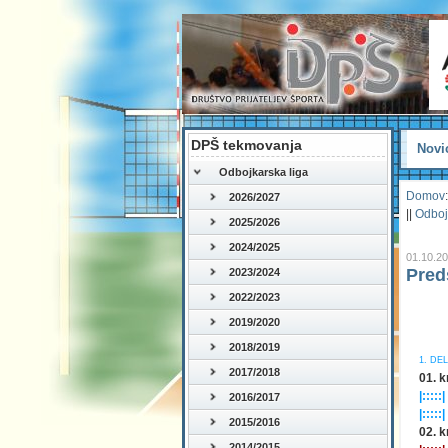
DPŠ tekmovanja
Novi
Odbojkarska liga
Domov
:
2026/2027
||
Odboj
2025/2026
2024/2025
01.10.2
Pred
2023/2024
2022/2023
2019/2020
2018/2019
1. DEL
2017/2018
01. k
|:::::|
2016/2017
|:::::|
2015/2016
02. k
2014/2015