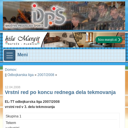
Meni
Domov
:
||
Odbojkarska liga
»
2007/2008
»
12.04.2008
Vrstni red po koncu rednega dela tekmovanja
EL-TT odbojkarska liga 2007/2008
vrstni red v 3. delu tekmovanja
Skupina 1
Tekem
v skupini