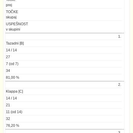
prej
TOČKE
skupaj
USPEŠNOST
v skupini
1.
Tazadni [B]
14 / 14
27
7 (od 7)
34
81,00 %
2.
Klappa [C]
14 / 14
21
11 (od 14)
32
76,20 %
3.