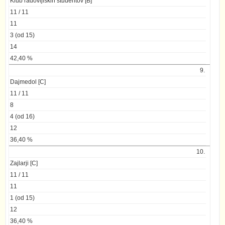
Klub radovljiških študentov [B]
11 / 11
11
3 (od 15)
14
42,40 %
9.
Dajmedol [C]
11 / 11
8
4 (od 16)
12
36,40 %
10.
Zajlarji [C]
11 / 11
11
1 (od 15)
12
36,40 %