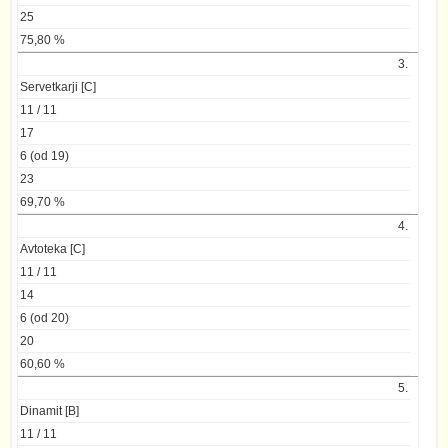
25
75,80 %
3.
Servetkarji [C]
11 / 11
17
6 (od 19)
23
69,70 %
4.
Avtoteka [C]
11 / 11
14
6 (od 20)
20
60,60 %
5.
Dinamit [B]
11 / 11