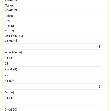
Točke
v skupini
Točke
prej
TOČKE
skupaj
USPEŠNOST
v skupini
1.
Avto Adut [A]
11 / 11
18
9 (od 24)
27
81,80 %
2.
Mix [A]
11 / 11
20
5 (od 20)