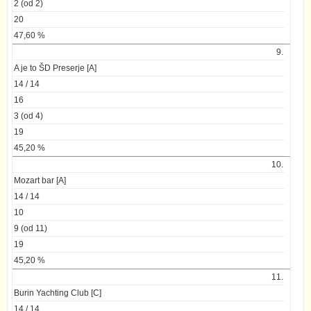
2 (od 2)
20
47,60 %
9.
A je to ŠD Preserje [A]
14 / 14
16
3 (od 4)
19
45,20 %
10.
Mozart bar [A]
14 / 14
10
9 (od 11)
19
45,20 %
11.
Burin Yachting Club [C]
14 / 14