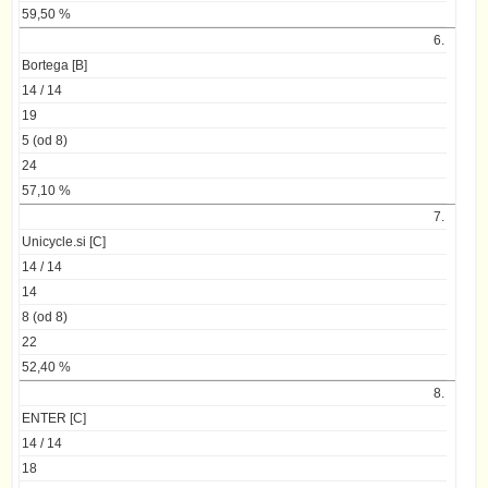
59,50 %
6.
Bortega [B]
14 / 14
19
5 (od 8)
24
57,10 %
7.
Unicycle.si [C]
14 / 14
14
8 (od 8)
22
52,40 %
8.
ENTER [C]
14 / 14
18