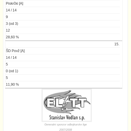
Piskrčki [A]
14 / 14
9
3 (od 3)
12
28,60 %
15.
ŠD Povž [A]
14 / 14
5
0 (od 1)
5
11,90 %
Generalni sponzor odbojkarske lige
2007/2008