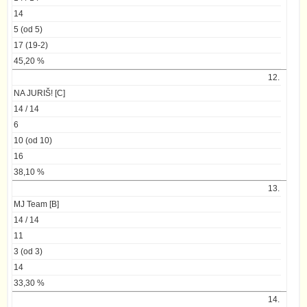
14
5 (od 5)
17 (19-2)
45,20 %
12.
NA JURIŠ! [C]
14 / 14
6
10 (od 10)
16
38,10 %
13.
MJ Team [B]
14 / 14
11
3 (od 3)
14
33,30 %
14.