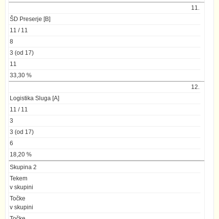
11.
ŠD Preserje [B]
11 / 11
8
3 (od 17)
11
33,30 %
12.
Logistika Sluga [A]
11 / 11
3
3 (od 17)
6
18,20 %
Skupina 2
Tekem
v skupini
Točke
v skupini
Točke