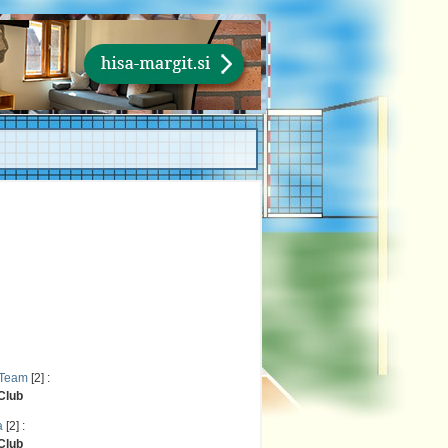
 Team
[2] :
 Club
a
[2] :
 Club