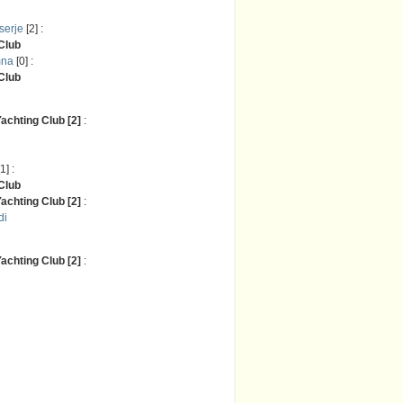
serje
[2] :
 Club
mna
[0] :
 Club
achting Club [2]
:
1] :
 Club
achting Club [2]
:
di
achting Club [2]
: