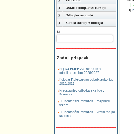
Pentatlon
|:
Ostali odbojkarski turnirji
[0]
P
Odbojka na mivki
Ženski turnirji v odbojki
Išči
Zadnji prispevki
Prijava EKIPE za Rekreativno
odbojkarsko ligo 2026/2027
Koledar Rekreativne odbojkarske lige
2026/2027
Predstavitev odbojkarske lige v
Komendi
11. Komenški Pentatlon – razpored
tekem
11. Komenški Pentatlon – vrstni red po
skupinah