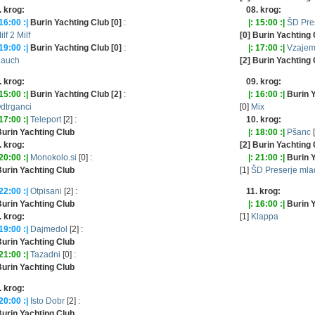
. krog:
08. krog:
 16:00 :|
Burin Yachting Club [0]
:
|: 15:00 :|
ŠD Pre
ilf 2 Milf
[0] Burin Yachting
 19:00 :|
Burin Yachting Club [0]
:
|: 17:00 :|
Vzaje
auch
[2] Burin Yachting
. krog:
09. krog:
 15:00 :|
Burin Yachting Club [2]
:
|: 16:00 :|
Burin Y
dtrganci
[0]
Mix
 17:00 :|
Teleport
[2] :
10. krog:
Burin Yachting Club
|: 18:00 :|
Pšanc
[
. krog:
[2] Burin Yachting
 20:00 :|
Monokolo.si
[0] :
|: 21:00 :|
Burin Y
Burin Yachting Club
[1]
ŠD Preserje mla
 22:00 :|
Otpisani
[2] :
11. krog:
Burin Yachting Club
|: 16:00 :|
Burin Y
. krog:
[1]
Klappa
 19:00 :|
Dajmedol
[2] :
Burin Yachting Club
 21:00 :|
Tazadni
[0] :
Burin Yachting Club
. krog:
 20:00 :|
Isto Dobr
[2] :
Burin Yachting Club