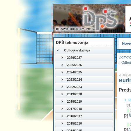
DPŠ tekmovanja
Novi
Odbojkarska liga
Domov
:
2026/2027
||
Odboj
2025/2026
2024/2025
28.08.2
Buri
2023/2024
2022/2023
Preds
2019/2020
1. D
2018/2019
01
2017/2018
|:
[2]
Š
2016/2017
2015/2016
|:
[2]
A
2014/2015