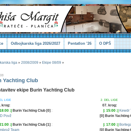
ce
Odbojkarska liga 2026/2027
Pentatlon ’26
O DPŠ
karska liga
»
2008/2009
»
Ekipe 08/09
»
008
n Yachting Club
tavitev ekipe Burin Yachting Club
EL LIGE
2. DEL LIGE
. krog:
07. krog:
 18:00 :|
Burin Yachting Club [0]
:
|: 15:00 :|
Kewdr
D Povž
[0] Burin Yachting
 21:00 :|
Burin Yachting Club [1]
:
|: 17:00 :|
Borteg
mbrož Team
[0] Burin Yachting