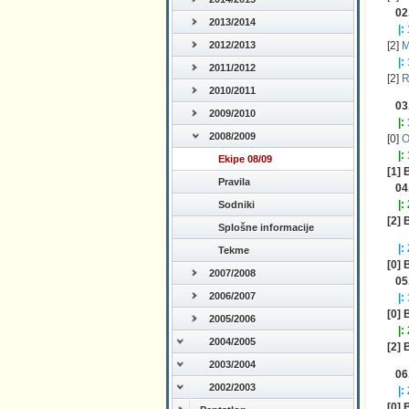
02
2013/2014
|:
[2]
M
2012/2013
|:
2011/2012
[2]
R
2010/2011
03
2009/2010
|:
2008/2009
[0]
O
|:
Ekipe 08/09
[1] 
Pravila
04
|:
Sodniki
[2] 
Splošne informacije
|:
Tekme
[0] 
2007/2008
05
2006/2007
|:
[0] 
2005/2006
|:
2004/2005
[2] 
2003/2004
06
2002/2003
|:
[0] 