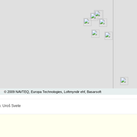
© 2009 NAVTEQ, Europa Technologies, Loftmyndir ehf, Basarsoft
: Uroš Svete