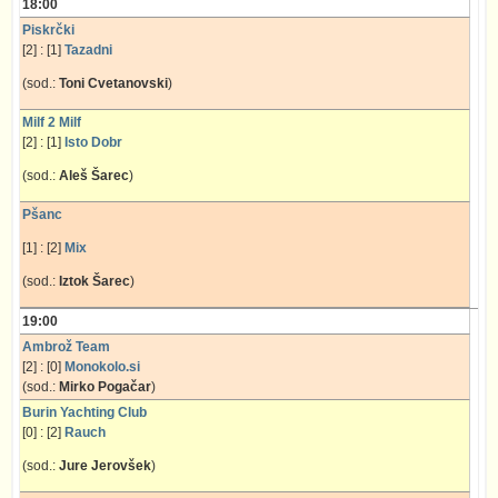
18:00
Piskrčki
[2] : [1]
Tazadni
(sod.:
Toni Cvetanovski
)
Milf 2 Milf
[2] : [1]
Isto Dobr
(sod.:
Aleš Šarec
)
Pšanc
[1] : [2]
Mix
(sod.:
Iztok Šarec
)
19:00
Ambrož Team
[2] : [0]
Monokolo.si
(sod.:
Mirko Pogačar
)
Burin Yachting Club
[0] : [2]
Rauch
(sod.:
Jure Jerovšek
)