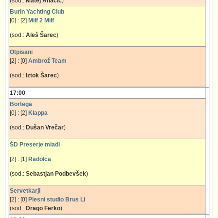
(sod.:
Matej Ahačič
)
Burin Yachting Club
[0] : [2]
Milf 2 Milf
(sod.:
Aleš Šarec
)
Otpisani
[2] : [0]
Ambrož Team
(sod.:
Iztok Šarec
)
17:00
Bortega
[0] : [2]
Klappa
(sod.:
Dušan Vrečar
)
ŠD Preserje mladi
[2] : [1]
Radolca
(sod.:
Sebastjan Podbevšek
)
Servetkarji
[2] : [0]
Plesni studio Brus Li
(sod.:
Drago Ferko
)