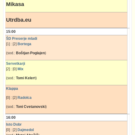
Mikasa
Utrdba.eu
15:00
ŠD Preserje mladi
[1] : [2]
Bortega
(sod.:
Boštjan Poglajen
)
Servetkarji
[2] : [0]
Mix
(sod.:
Tomi Kelert
)
Klappa
[0] : [2]
Radolca
(sod.:
Toni Cvetanovski
)
16:00
Isto Dobr
[0] : [2]
Dajmedol