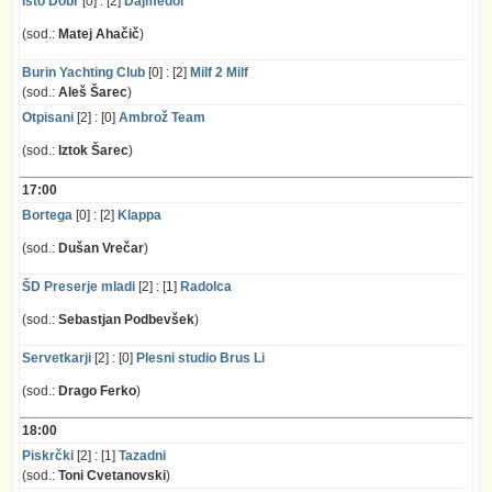
Isto Dobr
[0] : [2]
Dajmedol
(sod.:
Matej Ahačič
)
Burin Yachting Club
[0] : [2]
Milf 2 Milf
(sod.:
Aleš Šarec
)
Otpisani
[2] : [0]
Ambrož Team
(sod.:
Iztok Šarec
)
17:00
Bortega
[0] : [2]
Klappa
(sod.:
Dušan Vrečar
)
ŠD Preserje mladi
[2] : [1]
Radolca
(sod.:
Sebastjan Podbevšek
)
Servetkarji
[2] : [0]
Plesni studio Brus Li
(sod.:
Drago Ferko
)
18:00
Piskrčki
[2] : [1]
Tazadni
(sod.:
Toni Cvetanovski
)