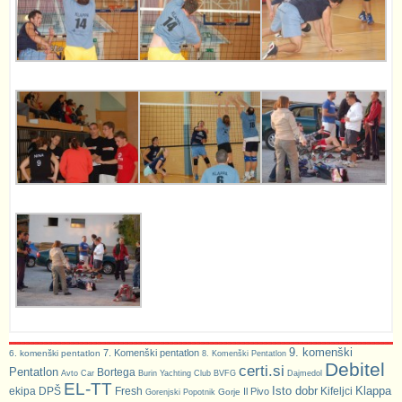
9. komenški
7. Komenški pentatlon
6. komenški pentatlon
8. Komenški Pentatlon
Debitel
certi.si
Pentatlon
Bortega
Avto Car
Burin Yachting Club
BVFG
Dajmedol
EL-TT
Isto dobr
Klappa
ekipa DPŠ
Fresh
Kifeljci
Il Pivo
Gorje
Gorenjski Popotnik