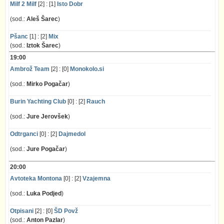
Milf 2 Milf
[2] : [1]
Isto Dobr
(sod.:
Aleš Šarec
)
Pšanc
[1] : [2]
Mix
(sod.:
Iztok Šarec
)
19:00
Ambrož Team
[2] : [0]
Monokolo.si
(sod.:
Mirko Pogačar
)
Burin Yachting Club
[0] : [2]
Rauch
(sod.:
Jure Jerovšek
)
Odtrganci
[0] : [2]
Dajmedol
(sod.:
Jure Pogačar
)
20:00
Avtoteka Montona
[0] : [2]
Vzajemna
(sod.:
Luka Podjed
)
Otpisani
[2] : [0]
ŠD Povž
(sod.:
Anton Pazlar
)