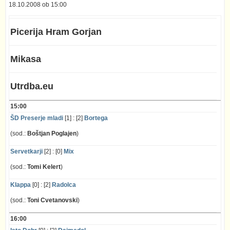
18.10.2008 ob 15:00
Picerija Hram Gorjan
Mikasa
Utrdba.eu
15:00
ŠD Preserje mladi
[1] : [2]
Bortega
(sod.:
Boštjan Poglajen
)
Servetkarji
[2] : [0]
Mix
(sod.:
Tomi Kelert
)
Klappa
[0] : [2]
Radolca
(sod.:
Toni Cvetanovski
)
16:00