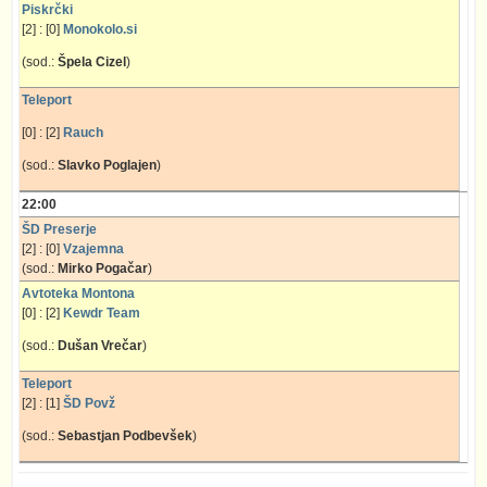
Piskrčki
[2] : [0]
Monokolo.si
(sod.:
Špela Cizel
)
Teleport
[0] : [2]
Rauch
(sod.:
Slavko Poglajen
)
22:00
ŠD Preserje
[2] : [0]
Vzajemna
(sod.:
Mirko Pogačar
)
Avtoteka Montona
[0] : [2]
Kewdr Team
(sod.:
Dušan Vrečar
)
Teleport
[2] : [1]
ŠD Povž
(sod.:
Sebastjan Podbevšek
)