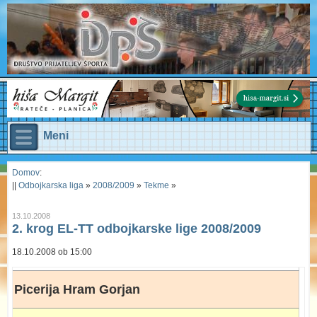
Meni
Domov
:
||
Odbojkarska liga
»
2008/2009
»
Tekme
»
13.10.2008
2. krog EL-TT odbojkarske lige 2008/2009
18.10.2008 ob 15:00
Picerija Hram Gorjan