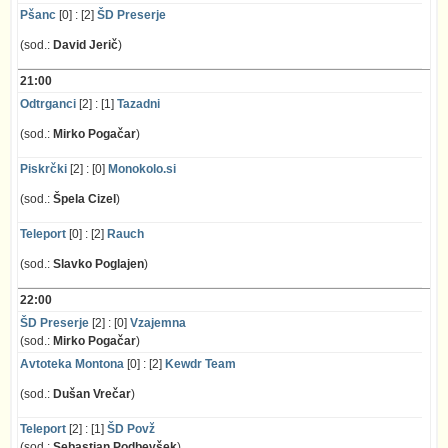
Pšanc
[0] : [2]
ŠD Preserje
(sod.:
David Jerič
)
21:00
Odtrganci
[2] : [1]
Tazadni
(sod.:
Mirko Pogačar
)
Piskrčki
[2] : [0]
Monokolo.si
(sod.:
Špela Cizel
)
Teleport
[0] : [2]
Rauch
(sod.:
Slavko Poglajen
)
22:00
ŠD Preserje
[2] : [0]
Vzajemna
(sod.:
Mirko Pogačar
)
Avtoteka Montona
[0] : [2]
Kewdr Team
(sod.:
Dušan Vrečar
)
Teleport
[2] : [1]
ŠD Povž
(sod.:
Sebastjan Podbevšek
)