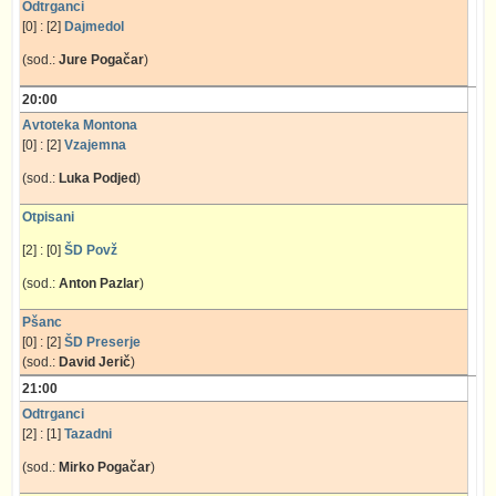
Odtrganci
[0] : [2]
Dajmedol
(sod.:
Jure Pogačar
)
20:00
Avtoteka Montona
[0] : [2]
Vzajemna
(sod.:
Luka Podjed
)
Otpisani
[2] : [0]
ŠD Povž
(sod.:
Anton Pazlar
)
Pšanc
[0] : [2]
ŠD Preserje
(sod.:
David Jerič
)
21:00
Odtrganci
[2] : [1]
Tazadni
(sod.:
Mirko Pogačar
)