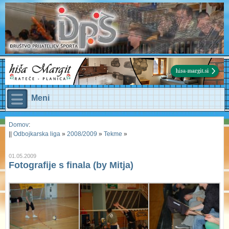
Meni
Domov
:
||
Odbojkarska liga
»
2008/2009
»
Tekme
»
01.05.2009
Fotografije s finala (by Mitja)