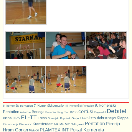
9. komenški
7. Komenški pentatlon
6. komenški pentatlon
8. Komenški Pentatlon
Debitel
certi.si
Pentatlon
Bortega
Avto Car
Burin Yachting Club
BVFG
Dajmedol
EL-TT
Isto dobr
Klappa
ekipa DPŠ
Fresh
Kifeljci
Il Pivo
Gorje
Gorenjski Popotnik
Pentatlon
Picerija
Kransterdam
Mix
Mik Mik
Odtrganci
Klimatizacija Klemenčič
Pokal Komenda
Hram Gorjan
PLAMTEX INT
Piskrčki