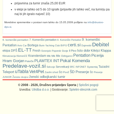
prijavnina za turnir znaša 25,00 EUR
v ekipi je lahko od 5 do 10 igralk (prijavite jih lahko več, na turnirju pa
naj bi jih igralo največ 10)
Morebitne spremembe v postavi nam lahko do 15.05.2009 pošljete na
info@drustvo-
dps.si
.
9. komenški
7. Komenški pentatlon
6. komenški pentatlon
8. Komenški Pentatlon
Debitel
certi.si
Pentatlon
Bortega
Avto Car
Burin Yachting Club
BVFG
Dajmedol
EL-TT
Isto dobr
Klappa
ekipa DPŠ
Fresh
Kifeljci
Il Pivo
Gorje
Gorenjski Popotnik
Pentatlon
Picerija
Kransterdam
Mix
Mik Mik
Odtrganci
Klimatizacija Klemenčič
Pokal Komenda
Hram Gorjan
PLAMTEX INT
Piskrčki
Predelave-vozil.si
Tazadni
Servetkarji
Systemiq
Sekvoje
SRC INFONET
uTabla
Vet4Pet
ŠD Preserje
Teleport
ŠD Povž
Zasilni izhod
ŠD Preserje
ženski odbojkarski turnir
JUNIOR
Ženske dvojice
© 2008 - 2026, Društvo prijateljev športa
|
Splošni pogoji
Izvedba:
Utrdba d.o.o.
| Gostovanje:
Spletni-streznik.com