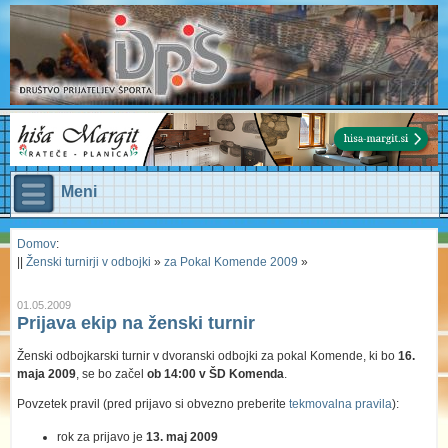
Meni
Domov
:
||
Ženski turnirji v odbojki
»
za Pokal Komende 2009
»
01.05.2009
Prijava ekip na ženski turnir
Ženski odbojkarski turnir v dvoranski odbojki za pokal Komende, ki bo
16.
maja 2009
, se bo začel
ob 14:00 v ŠD Komenda
.
Povzetek pravil (pred prijavo si obvezno preberite
tekmovalna pravila
):
rok za prijavo je
13. maj 2009