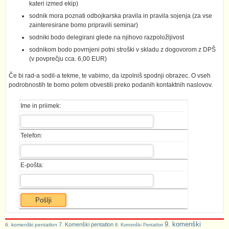
kateri izmed ekip)
sodnik mora poznati odbojkarska pravila in pravila sojenja (za vse
zainteresirane bomo pripravili seminar)
sodniki bodo delegirani glede na njihovo razpoložljivost
sodnikom bodo povrnjeni potni stroški v skladu z dogovorom z DPŠ
(v povprečju cca. 6,00 EUR)
Če bi rad-a sodil-a tekme, te vabimo, da izpolniš spodnji obrazec. O vseh
podrobnostih te bomo potem obvestili preko podanih kontaktnih naslovov.
Ime in priimek:
Telefon:
E-pošta:
9. komenški
7. Komenški pentatlon
6. komenški pentatlon
8. Komenški Pentatlon