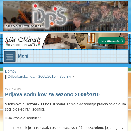
Meni
Domov
:
||
Odbojkarska liga
»
2009/2010
»
Sodniki
»
22.07.2009
Prijava sodnikov za sezono 2009/2010
V tekmovalni sezoni 2009/2010 nadaljujemo z dosedanjo prakso sojenja, ko
sodijo delegirani sodniki.
Na kratko o sodnikih:
sodnik je lahko vsaka oseba stara vsaj 16 let (zaželeno je, da igra v