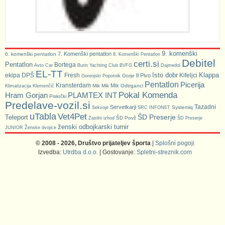
9. komenški
7. Komenški pentatlon
6. komenški pentatlon
8. Komenški Pentatlon
Debitel
certi.si
Pentatlon
Bortega
Avto Car
Burin Yachting Club
BVFG
Dajmedol
EL-TT
Isto dobr
Klappa
ekipa DPŠ
Fresh
Kifeljci
Il Pivo
Gorje
Gorenjski Popotnik
Pentatlon
Picerija
Kransterdam
Mix
Mik Mik
Odtrganci
Klimatizacija Klemenčič
Pokal Komenda
Hram Gorjan
PLAMTEX INT
Piskrčki
Predelave-vozil.si
Tazadni
Servetkarji
Systemiq
Sekvoje
SRC INFONET
uTabla
Vet4Pet
ŠD Preserje
Teleport
ŠD Povž
Zasilni izhod
ŠD Preserje
ženski odbojkarski turnir
JUNIOR
Ženske dvojice
© 2008 - 2026, Društvo prijateljev športa
|
Splošni pogoji
Izvedba:
Utrdba d.o.o.
| Gostovanje:
Spletni-streznik.com