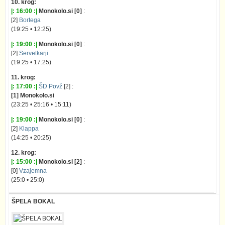
10. krog:
|: 16:00 :|
Monokolo.si [0]
:
[2]
Bortega
(19:25 • 12:25)
|: 19:00 :|
Monokolo.si [0]
:
[2]
Servetkarji
(19:25 • 17:25)
11. krog:
|: 17:00 :|
ŠD Povž
[2] :
[1] Monokolo.si
(23:25 • 25:16 • 15:11)
|: 19:00 :|
Monokolo.si [0]
:
[2]
Klappa
(14:25 • 20:25)
12. krog:
|: 15:00 :|
Monokolo.si [2]
:
[0]
Vzajemna
(25:0 • 25:0)
ŠPELA BOKAL