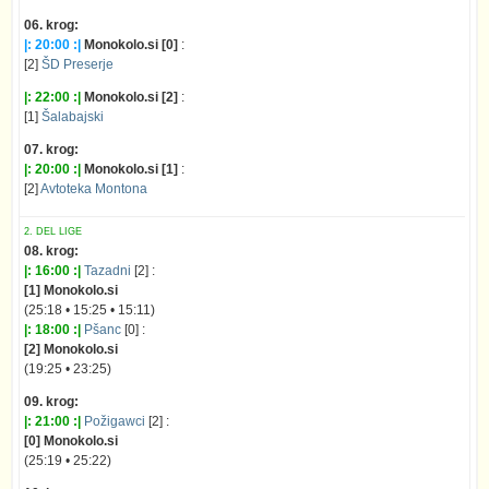
06. krog:
|: 20:00 :|
Monokolo.si [0]
:
[2]
ŠD Preserje
|: 22:00 :|
Monokolo.si [2]
:
[1]
Šalabajski
07. krog:
|: 20:00 :|
Monokolo.si [1]
:
[2]
Avtoteka Montona
2. DEL LIGE
08. krog:
|: 16:00 :|
Tazadni
[2] :
[1] Monokolo.si
(25:18 • 15:25 • 15:11)
|: 18:00 :|
Pšanc
[0] :
[2] Monokolo.si
(19:25 • 23:25)
09. krog:
|: 21:00 :|
Požigawci
[2] :
[0] Monokolo.si
(25:19 • 25:22)