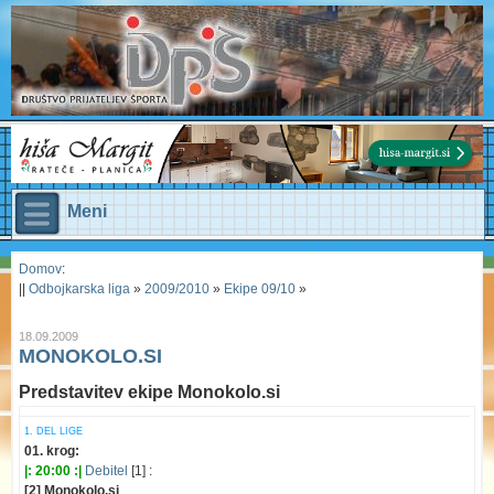
Meni
Domov
:
||
Odbojkarska liga
»
2009/2010
»
Ekipe 09/10
»
18.09.2009
MONOKOLO.SI
Predstavitev ekipe Monokolo.si
1. DEL LIGE
01. krog:
|: 20:00 :|
Debitel
[1] :
[2] Monokolo.si