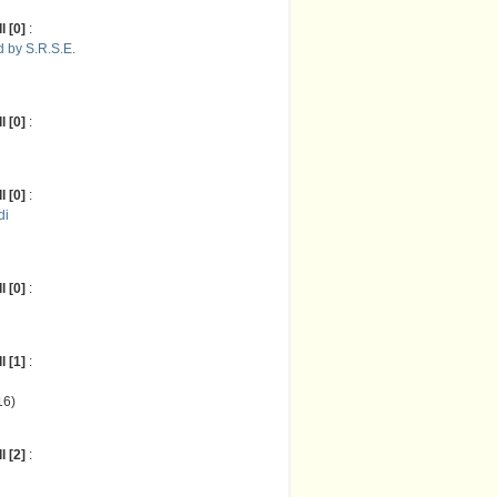
 [0]
:
 by S.R.S.E.
 [0]
:
 [0]
:
di
 [0]
:
 [1]
:
16)
 [2]
: