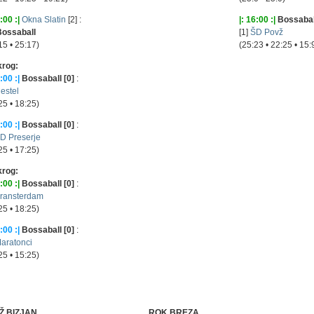
:00 :|
Okna Slatin
[2] :
|: 16:00 :|
Bossaball
Bossaball
[1]
ŠD Povž
15 • 25:17)
(25:23 • 22:25 • 15:
krog:
:00 :|
Bossaball [0]
:
estel
25 • 18:25)
:00 :|
Bossaball [0]
:
D Preserje
25 • 17:25)
krog:
:00 :|
Bossaball [0]
:
ransterdam
25 • 18:25)
:00 :|
Bossaball [0]
:
aratonci
25 • 15:25)
Ž BIZJAN
ROK BREZA