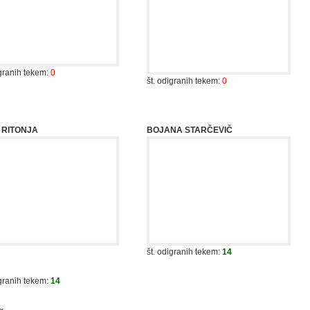
št. odigranih tekem:
0
 RITONJA
BOJANA STARČEVIČ
št. odigranih tekem:
14
igranih tekem:
14
čna starost
ekipe je
28,1 let
(od
18
do
35
let).