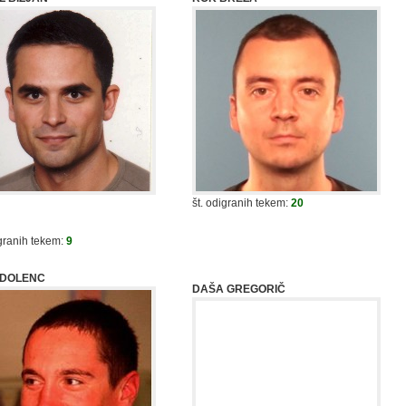
št. odigranih tekem:
20
igranih tekem:
9
 DOLENC
DAŠA GREGORIČ
št. odigranih tekem:
6