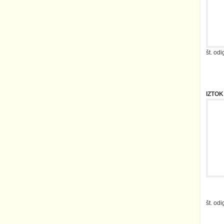
IZTOK
št. od
Povpre