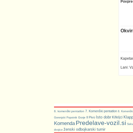
Okvir
Kapeta
Lani: 
7. Komenški pentatlon
6. komenški pentatlon
8. Komenški
Isto dobr
Klap
Kifeljci
Il Pivo
Gorje
Gorenjski Popotnik
Predelave-vozil.si
Komenda
Sekv
ženski odbojkarski turnir
dvojice