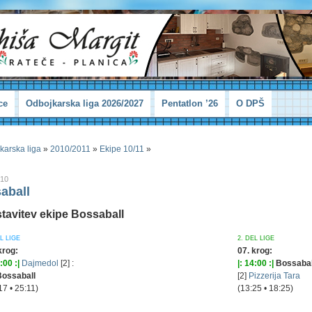
ce
Odbojkarska liga 2026/2027
Pentatlon ’26
O DPŠ
karska liga
»
2010/2011
»
Ekipe 10/11
»
010
aball
tavitev ekipe Bossaball
EL LIGE
2. DEL LIGE
krog:
07. krog:
:00 :|
Dajmedol
[2] :
|: 14:00 :|
Bossaball
Bossaball
[2]
Pizzerija Tara
17 • 25:11)
(13:25 • 18:25)