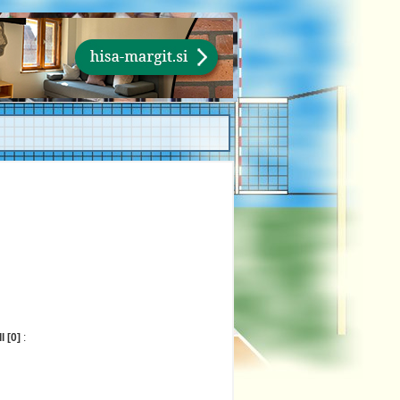
 [0]
: