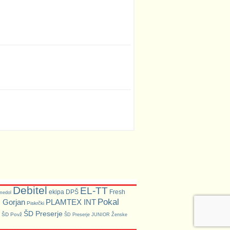
Debitel
EL-TT
ekipa DPŠ
Fresh
medol
Pokal
m Gorjan
PLAMTEX INT
Piskrčki
ŠD Preserje
ŠD Povž
ŠD Preserje JUNIOR
Ženske