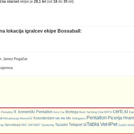
na lokacija igralcev ekipe Bossaball:
n: Janez Pogačar
Vzajemna
certi.si
9. komenški Pentatlon
Bortega
 Pentatlon
Avto Car
Burin Yachting Club
BVFG
Daj
Pentatlon
Picerija Hra
pa
Kransterdam
Mix
Mik Mik
Odtrganci
Klimatizacija Klemenčič
uTabla
Vet4Pet
Teleport
Tazadni
Servetkarji
Systemiq
oje
SRC INFONET
Zasilni izhod