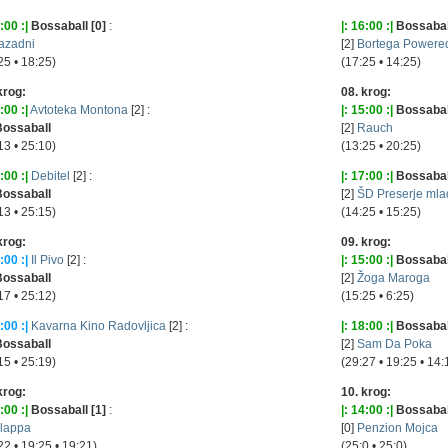
:00 :|
Bossaball [0]
:
|: 16:00 :|
Bossaball
azadni
[2]
Bortega Powered
25 • 18:25)
(17:25 • 14:25)
krog:
08. krog:
:00 :|
Avtoteka Montona
[2] :
|: 15:00 :|
Bossaball
Bossaball
[2]
Rauch
13 • 25:10)
(13:25 • 20:25)
:00 :|
Debitel
[2] :
|: 17:00 :|
Bossaball
Bossaball
[2]
ŠD Preserje mla
13 • 25:15)
(14:25 • 15:25)
krog:
09. krog:
:00 :|
Il Pivo
[2] :
|: 15:00 :|
Bossaball
Bossaball
[2]
Žoga Maroga
17 • 25:12)
(15:25 • 6:25)
:00 :|
Kavarna Kino Radovljica
[2] :
|: 18:00 :|
Bossaball
Bossaball
[2]
Sam Da Poka
15 • 25:19)
(29:27 • 19:25 • 14:
krog:
10. krog:
:00 :|
Bossaball [1]
:
|: 14:00 :|
Bossaball
lappa
[0]
Penzion Mojca
22 • 19:25 • 19:21)
(25:0 • 25:0)