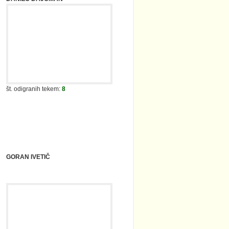
št. odigranih tekem:
8
GORAN IVETIČ
št. odigranih tekem:
0