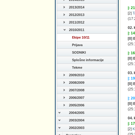
2013/2014
|: 21
[2]
T
2012/2013
(17:
2011/2012
02. 
2010/2011
|: 14
Ekipe 10/11
[0] 
(25:
Prijava
SODNIKI
|: 16
[0] 
Splošne informacije
(25:
Tekme
03. 
2009/2010
|: 19
2008/2009
[0] 
(25:
2007/2008
2006/2007
|: 20
[0] 
2005/2006
(25:
2004/2005
04. 
2003/2004
|: 17
2002/2003
[2]
K
(25: