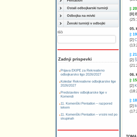
Pentatlon
Ostali odbojkarski turnirji
|: 20
[0] 
Odbojka na mivki
(25:
Ženski turnirji v odbojki
05. 
Išči
|: 19
[2]
C
(13:
|: 21
Zadnji prispevki
[2]
Š
(21:
Prijava EKIPE za Rekreativno
06. 
odbojkarsko ligo 2026/2027
|: 15
Koledar Rekreativne odbojkarske lige
[2]
K
2026/2027
(18:
Predstavitev odbojkarske lige v
Komendi
|: 18
11. Komenški Pentatlon – razpored
[2]
M
tekem
(17:
11. Komenški Pentatlon – vrstni red po
skupinah
TOMA