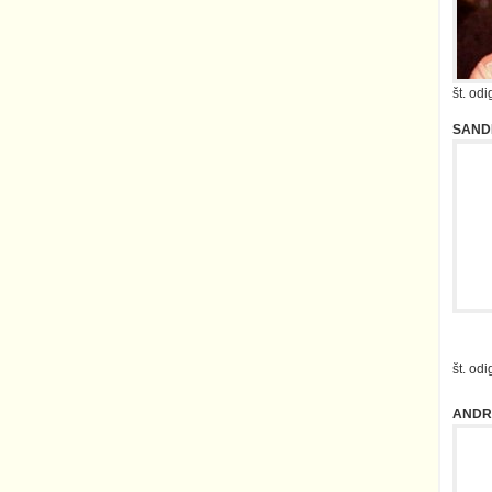
št. od
SAND
št. od
ANDR
št. od