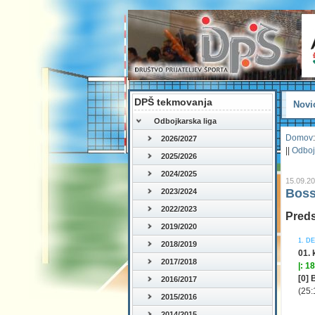
DPŠ tekmovanja
Novi
Odbojkarska liga
Domov
:
2026/2027
||
Odboj
2025/2026
2024/2025
15.09.2
Boss
2023/2024
2022/2023
Preds
2019/2020
1. D
2018/2019
01. 
2017/2018
|: 18
[0] 
2016/2017
(25:
2015/2016
2014/2015