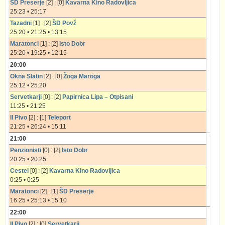
ŠD Preserje
[2] : [0]
Kavarna Kino Radovljica
25:23 • 25:17
Tazadni
[1] : [2]
ŠD Povž
25:20 • 21:25 • 13:15
Maratonci
[1] : [2]
Isto Dobr
25:20 • 19:25 • 12:15
20:00
Okna Slatin
[2] : [0]
Žoga Maroga
25:12 • 25:20
Servetkarji
[0] : [2]
Papirnica Lipa – Otpisani
11:25 • 21:25
Il Pivo
[2] : [1]
Teleport
21:25 • 26:24 • 15:11
21:00
Penzionisti
[0] : [2]
Isto Dobr
20:25 • 20:25
Cestel
[0] : [2]
Kavarna Kino Radovljica
0:25 • 0:25
Maratonci
[2] : [1]
ŠD Preserje
16:25 • 25:13 • 15:10
22:00
Il Pivo
[2] : [0]
Servetkarji