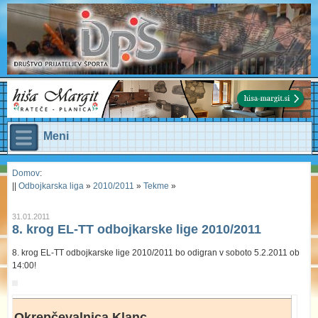
Meni
Domov
:
||
Odbojkarska liga
»
2010/2011
»
Tekme
»
31.01.2011
8. krog EL-TT odbojkarske lige 2010/2011
8. krog EL-TT odbojkarske lige 2010/2011 bo odigran v soboto 5.2.2011 ob
14:00!
Okrepčevalnica Klanc