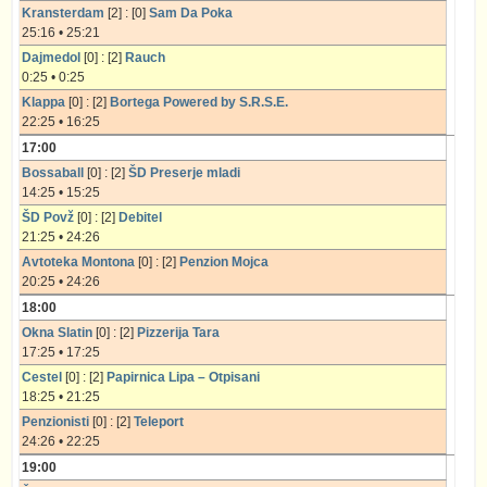
Kransterdam
[2] : [0]
Sam Da Poka
25:16 • 25:21
Dajmedol
[0] : [2]
Rauch
0:25 • 0:25
Klappa
[0] : [2]
Bortega Powered by S.R.S.E.
22:25 • 16:25
17:00
Bossaball
[0] : [2]
ŠD Preserje mladi
14:25 • 15:25
ŠD Povž
[0] : [2]
Debitel
21:25 • 24:26
Avtoteka Montona
[0] : [2]
Penzion Mojca
20:25 • 24:26
18:00
Okna Slatin
[0] : [2]
Pizzerija Tara
17:25 • 17:25
Cestel
[0] : [2]
Papirnica Lipa – Otpisani
18:25 • 21:25
Penzionisti
[0] : [2]
Teleport
24:26 • 22:25
19:00