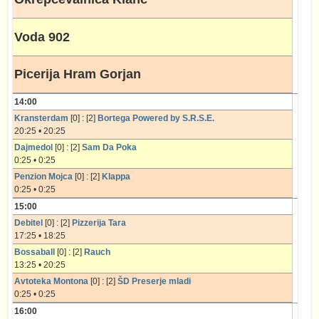
Voda 902
Picerija Hram Gorjan
14:00
Kransterdam
[0] : [2]
Bortega Powered by S.R.S.E.
20:25 • 20:25
Dajmedol
[0] : [2]
Sam Da Poka
0:25 • 0:25
Penzion Mojca
[0] : [2]
Klappa
0:25 • 0:25
15:00
Debitel
[0] : [2]
Pizzerija Tara
17:25 • 18:25
Bossaball
[0] : [2]
Rauch
13:25 • 20:25
Avtoteka Montona
[0] : [2]
ŠD Preserje mladi
0:25 • 0:25
16:00