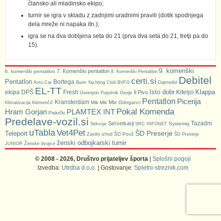
člansko ali mladinsko ekipo;
turnir se igra v skladu z zadnjimi uradnimi pravili (dotik spodnjega
dela mreže ni napaka itn.);
igra se na dva dobljena seta do 21 (prva dva seta do 21, tretji pa do
15).
9. komenški
7. Komenški pentatlon
6. komenški pentatlon
8. Komenški Pentatlon
Debitel
certi.si
Pentatlon
Bortega
Avto Car
Burin Yachting Club
BVFG
Dajmedol
EL-TT
Isto dobr
Klappa
ekipa DPŠ
Fresh
Kifeljci
Il Pivo
Gorje
Gorenjski Popotnik
Pentatlon
Picerija
Kransterdam
Mix
Mik Mik
Odtrganci
Klimatizacija Klemenčič
Pokal Komenda
Hram Gorjan
PLAMTEX INT
Piskrčki
Predelave-vozil.si
Tazadni
Servetkarji
Systemiq
Sekvoje
SRC INFONET
uTabla
Vet4Pet
ŠD Preserje
Teleport
ŠD Povž
Zasilni izhod
ŠD Preserje
ženski odbojkarski turnir
JUNIOR
Ženske dvojice
© 2008 - 2026, Društvo prijateljev športa
|
Splošni pogoji
Izvedba:
Utrdba d.o.o.
| Gostovanje:
Spletni-streznik.com