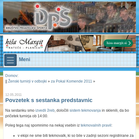
Meni
Domov
:
||
Ženski turnirji v odbojki
»
za Pokal Komende 2011
»
12.05.2011
Povzetek s sestanka predstavnic
Na sestanku smo
izvedli žreb
, določili
sistem tekmovanja
in sklenili, da bo
pričetek turnirja ob 14:00.
Poleg tega naj spomnimo na nekaj vsebin iz
tekmovalnih pravil
:
v ekipi ne sme biti tekmovalk, ki so bile v zadnji sezoni registrirane za