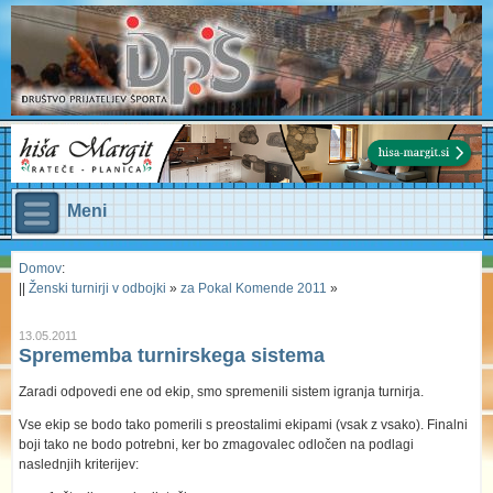
Meni
Domov
:
||
Ženski turnirji v odbojki
»
za Pokal Komende 2011
»
13.05.2011
Sprememba turnirskega sistema
Zaradi odpovedi ene od ekip, smo spremenili sistem igranja turnirja.
Vse ekip se bodo tako pomerili s preostalimi ekipami (vsak z vsako). Finalni
boji tako ne bodo potrebni, ker bo zmagovalec odločen na podlagi
naslednjih kriterijev: