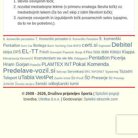
število osvojenih točk;
rezultat medsebojne tekme (v primeru enakega števila točk) oz.
medsebojnih tekem (če bo več ekip z istim številom točk);
razmerje osvojenih in izgubljenih točk posameznih setov (upajmo,
da to ne bo potrebno;).
9. komenški
7. Komenški pentatlon
6. komenški pentatlon
8. Komenški Pentatlon
Debitel
certi.si
Pentatlon
Bortega
Avto Car
Burin Yachting Club
BVFG
Dajmedol
EL-TT
Isto dobr
Klappa
ekipa DPŠ
Fresh
Kifeljci
Il Pivo
Gorje
Gorenjski Popotnik
Pentatlon
Picerija
Kransterdam
Mix
Mik Mik
Odtrganci
Klimatizacija Klemenčič
Pokal Komenda
Hram Gorjan
PLAMTEX INT
Piskrčki
Predelave-vozil.si
Tazadni
Servetkarji
Systemiq
Sekvoje
SRC INFONET
uTabla
Vet4Pet
ŠD Preserje
Teleport
ŠD Povž
Zasilni izhod
ŠD Preserje
ženski odbojkarski turnir
JUNIOR
Ženske dvojice
© 2008 - 2026, Društvo prijateljev športa
|
Splošni pogoji
Izvedba:
Utrdba d.o.o.
| Gostovanje:
Spletni-streznik.com