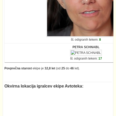
št. odigranih tekem:
8
PETRA SCHNABL
št. odigranih tekem:
17
Povprečna starost
ekipe je
32,8 let
(od
25
do
46
let).
Okvirna lokacija igralcev ekipe Avtoteka: