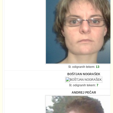
št. odigranih tekem:
13
BOŠTJAN NOGRAŠEK
št. odigranih tekem:
7
ANDREJ PEČAR