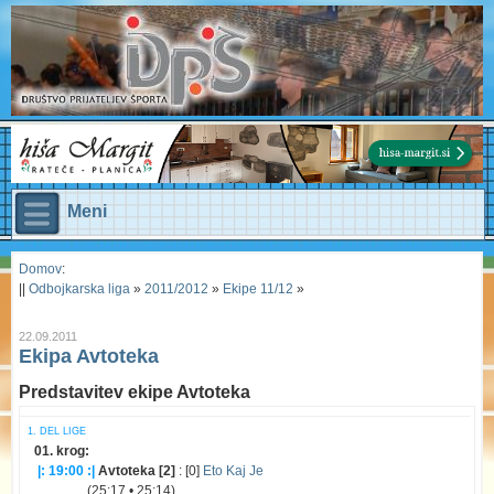
Meni
Domov
:
||
Odbojkarska liga
»
2011/2012
»
Ekipe 11/12
»
22.09.2011
Ekipa Avtoteka
Predstavitev ekipe Avtoteka
1. DEL LIGE
01. krog:
|: 19:00 :|
Avtoteka [2]
: [0]
Eto Kaj Je
(25:17 • 25:14)