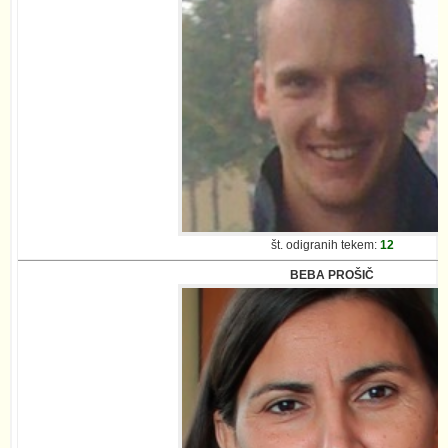
št. odigranih tekem:
12
BEBA PROŠIČ