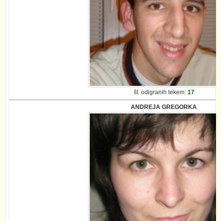
št. odigranih tekem:
17
ANDREJA GREGORKA