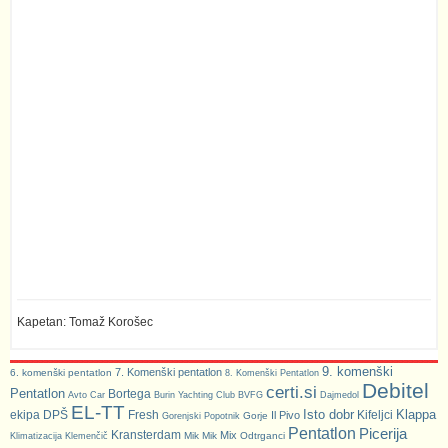
Kapetan: Tomaž Korošec
9. komenški
7. Komenški pentatlon
6. komenški pentatlon
8. Komenški Pentatlon
Debitel
certi.si
Pentatlon
Bortega
Avto Car
Burin Yachting Club
BVFG
Dajmedol
EL-TT
Isto dobr
Klappa
ekipa DPŠ
Fresh
Kifeljci
Il Pivo
Gorje
Gorenjski Popotnik
Pentatlon
Picerija
Kransterdam
Mix
Mik Mik
Odtrganci
Klimatizacija Klemenčič