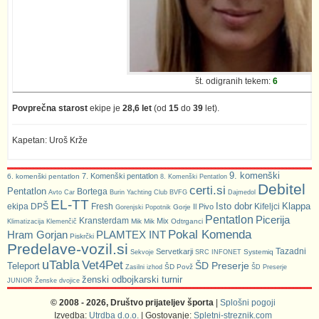
št. odigranih tekem:
6
Povprečna starost
ekipe je
28,6 let
(od
15
do
39
let).
Kapetan: Uroš Krže
9. komenški
7. Komenški pentatlon
6. komenški pentatlon
8. Komenški Pentatlon
Debitel
certi.si
Pentatlon
Bortega
Avto Car
Burin Yachting Club
BVFG
Dajmedol
EL-TT
Isto dobr
Klappa
ekipa DPŠ
Fresh
Kifeljci
Il Pivo
Gorje
Gorenjski Popotnik
Pentatlon
Picerija
Kransterdam
Mix
Mik Mik
Odtrganci
Klimatizacija Klemenčič
Pokal Komenda
Hram Gorjan
PLAMTEX INT
Piskrčki
Predelave-vozil.si
Tazadni
Servetkarji
Systemiq
Sekvoje
SRC INFONET
uTabla
Vet4Pet
ŠD Preserje
Teleport
ŠD Povž
Zasilni izhod
ŠD Preserje
ženski odbojkarski turnir
JUNIOR
Ženske dvojice
© 2008 - 2026, Društvo prijateljev športa
|
Splošni pogoji
Izvedba:
Utrdba d.o.o.
| Gostovanje:
Spletni-streznik.com