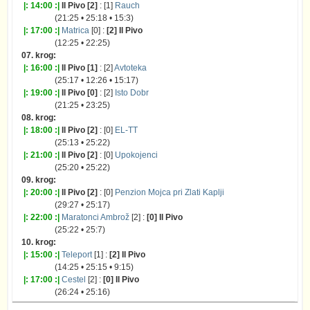
|: 14:00 :|
Il Pivo [2]
: [1]
Rauch
(21:25 • 25:18 • 15:3)
|: 17:00 :|
Matrica
[0] :
[2] Il Pivo
(12:25 • 22:25)
07. krog:
|: 16:00 :|
Il Pivo [1]
: [2]
Avtoteka
(25:17 • 12:26 • 15:17)
|: 19:00 :|
Il Pivo [0]
: [2]
Isto Dobr
(21:25 • 23:25)
08. krog:
|: 18:00 :|
Il Pivo [2]
: [0]
EL-TT
(25:13 • 25:22)
|: 21:00 :|
Il Pivo [2]
: [0]
Upokojenci
(25:20 • 25:22)
09. krog:
|: 20:00 :|
Il Pivo [2]
: [0]
Penzion Mojca pri Zlati Kaplji
(29:27 • 25:17)
|: 22:00 :|
Maratonci Ambrož
[2] :
[0] Il Pivo
(25:22 • 25:7)
10. krog:
|: 15:00 :|
Teleport
[1] :
[2] Il Pivo
(14:25 • 25:15 • 9:15)
|: 17:00 :|
Cestel
[2] :
[0] Il Pivo
(26:24 • 25:16)