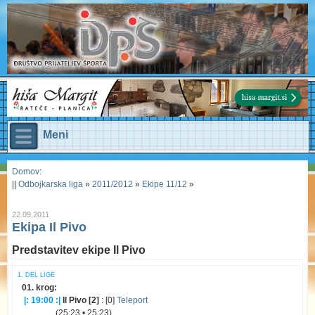
Meni
Domov
:
||
Odbojkarska liga
»
2011/2012
»
Ekipe 11/12
»
22.09.2011
Ekipa Il Pivo
Predstavitev ekipe Il Pivo
1. DEL LIGE
01. krog:
|: 19:00 :|
Il Pivo [2]
: [0]
Teleport
(25:23 • 25:23)