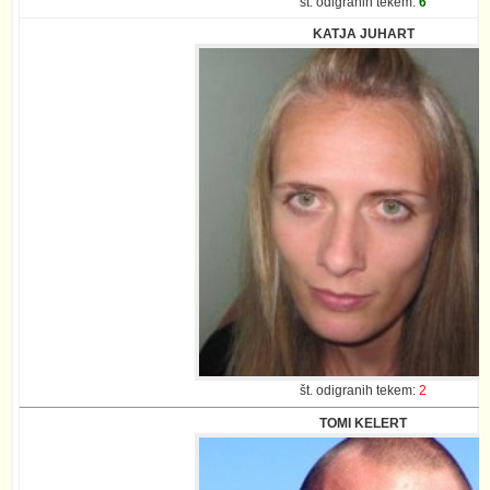
št. odigranih tekem:
6
KATJA JUHART
št. odigranih tekem:
2
TOMI KELERT