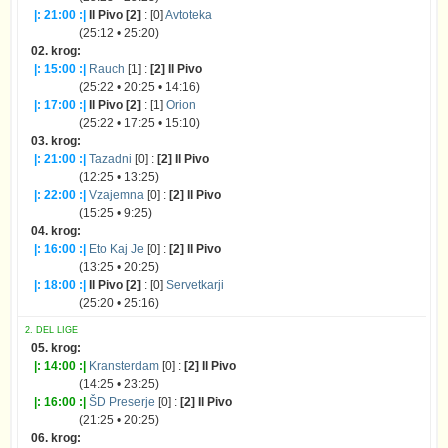
|: 21:00 :|
Il Pivo [2]
: [0]
Avtoteka
(25:12 • 25:20)
02. krog:
|: 15:00 :|
Rauch
[1] :
[2] Il Pivo
(25:22 • 20:25 • 14:16)
|: 17:00 :|
Il Pivo [2]
: [1]
Orion
(25:22 • 17:25 • 15:10)
03. krog:
|: 21:00 :|
Tazadni
[0] :
[2] Il Pivo
(12:25 • 13:25)
|: 22:00 :|
Vzajemna
[0] :
[2] Il Pivo
(15:25 • 9:25)
04. krog:
|: 16:00 :|
Eto Kaj Je
[0] :
[2] Il Pivo
(13:25 • 20:25)
|: 18:00 :|
Il Pivo [2]
: [0]
Servetkarji
(25:20 • 25:16)
2. DEL LIGE
05. krog:
|: 14:00 :|
Kransterdam
[0] :
[2] Il Pivo
(14:25 • 23:25)
|: 16:00 :|
ŠD Preserje
[0] :
[2] Il Pivo
(21:25 • 20:25)
06. krog: