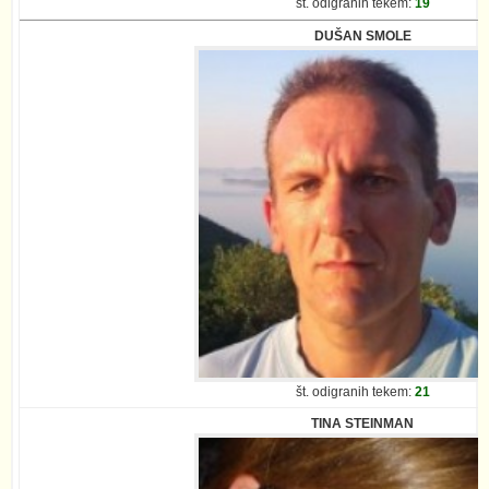
št. odigranih tekem:
19
DUŠAN SMOLE
št. odigranih tekem:
21
TINA STEINMAN