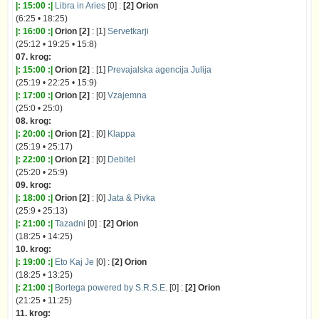
|: 15:00 :|
Libra in Aries
[0] :
[2] Orion
(6:25 • 18:25)
|: 16:00 :|
Orion [2]
: [1]
Servetkarji
(25:12 • 19:25 • 15:8)
07. krog:
|: 15:00 :|
Orion [2]
: [1]
Prevajalska agencija Julija
(25:19 • 22:25 • 15:9)
|: 17:00 :|
Orion [2]
: [0]
Vzajemna
(25:0 • 25:0)
08. krog:
|: 20:00 :|
Orion [2]
: [0]
Klappa
(25:19 • 25:17)
|: 22:00 :|
Orion [2]
: [0]
Debitel
(25:20 • 25:9)
09. krog:
|: 18:00 :|
Orion [2]
: [0]
Jata & Pivka
(25:9 • 25:13)
|: 21:00 :|
Tazadni
[0] :
[2] Orion
(18:25 • 14:25)
10. krog:
|: 19:00 :|
Eto Kaj Je
[0] :
[2] Orion
(18:25 • 13:25)
|: 21:00 :|
Bortega powered by S.R.S.E.
[0] :
[2] Orion
(21:25 • 11:25)
11. krog: