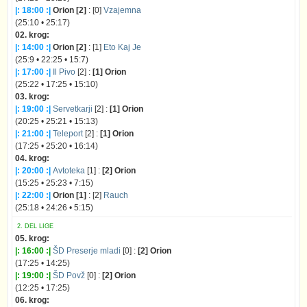
|: 18:00 :|
Orion [2]
: [0]
Vzajemna
(25:10 • 25:17)
02. krog:
|: 14:00 :|
Orion [2]
: [1]
Eto Kaj Je
(25:9 • 22:25 • 15:7)
|: 17:00 :|
Il Pivo
[2] :
[1] Orion
(25:22 • 17:25 • 15:10)
03. krog:
|: 19:00 :|
Servetkarji
[2] :
[1] Orion
(20:25 • 25:21 • 15:13)
|: 21:00 :|
Teleport
[2] :
[1] Orion
(17:25 • 25:20 • 16:14)
04. krog:
|: 20:00 :|
Avtoteka
[1] :
[2] Orion
(15:25 • 25:23 • 7:15)
|: 22:00 :|
Orion [1]
: [2]
Rauch
(25:18 • 24:26 • 5:15)
2. DEL LIGE
05. krog:
|: 16:00 :|
ŠD Preserje mladi
[0] :
[2] Orion
(17:25 • 14:25)
|: 19:00 :|
ŠD Povž
[0] :
[2] Orion
(12:25 • 17:25)
06. krog: