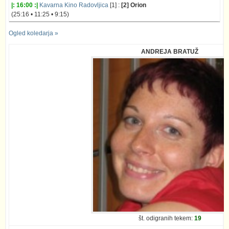
|: 16:00 :|
Kavarna Kino Radovljica
[1] :
[2] Orion
(25:16 • 11:25 • 9:15)
Ogled koledarja »
ANDREJA BRATUŽ
št. odigranih tekem:
19