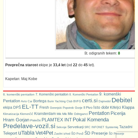
št. odigranih tekem:
8
Povprečna starost
ekipe je
33,4 let
(od
22
do
45
let).
Kapetan: Maj Kobe
9. komenški
7. Komenški pentatlon
6. komenški pentatlon
8. Komenški Pentatlon
Debitel
certi.si
Pentatlon
Bortega
Avto Car
Burin Yachting Club
BVFG
Dajmedol
EL-TT
Isto dobr
Klappa
ekipa DPŠ
Fresh
Kifeljci
Il Pivo
Gorje
Gorenjski Popotnik
Pentatlon
Picerija
Kransterdam
Mix
Mik Mik
Odtrganci
Klimatizacija Klemenčič
Pokal Komenda
Hram Gorjan
PLAMTEX INT
Piskrčki
Predelave-vozil.si
Tazadni
Servetkarji
Systemiq
Sekvoje
SRC INFONET
uTabla
Vet4Pet
ŠD Preserje
Teleport
ŠD Povž
Zasilni izhod
ŠD Preserje