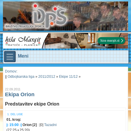
Meni
Domov
:
||
Odbojkarska liga
»
2011/2012
»
Ekipe 11/12
»
22.09.2011
Ekipa Orion
Predstavitev ekipe Orion
1. DEL LIGE
01. krog:
|: 15:00 :|
Orion [2]
: [0]
Tazadni
(27:25 • 25:20)