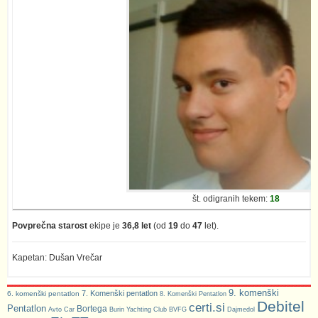
št. odigranih tekem:
18
Povprečna starost
ekipe je
36,8 let
(od
19
do
47
let).
Kapetan: Dušan Vrečar
9. komenški
7. Komenški pentatlon
6. komenški pentatlon
8. Komenški Pentatlon
Debitel
certi.si
Pentatlon
Bortega
Avto Car
Burin Yachting Club
BVFG
Dajmedol