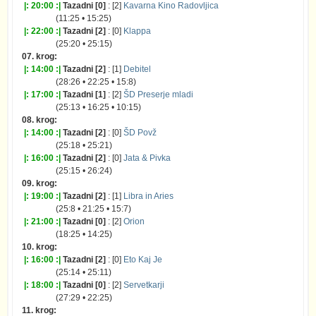
|: 20:00 :|
Tazadni [0]
: [2]
Kavarna Kino Radovljica
(11:25 • 15:25)
|: 22:00 :|
Tazadni [2]
: [0]
Klappa
(25:20 • 25:15)
07. krog:
|: 14:00 :|
Tazadni [2]
: [1]
Debitel
(28:26 • 22:25 • 15:8)
|: 17:00 :|
Tazadni [1]
: [2]
ŠD Preserje mladi
(25:13 • 16:25 • 10:15)
08. krog:
|: 14:00 :|
Tazadni [2]
: [0]
ŠD Povž
(25:18 • 25:21)
|: 16:00 :|
Tazadni [2]
: [0]
Jata & Pivka
(25:15 • 26:24)
09. krog:
|: 19:00 :|
Tazadni [2]
: [1]
Libra in Aries
(25:8 • 21:25 • 15:7)
|: 21:00 :|
Tazadni [0]
: [2]
Orion
(18:25 • 14:25)
10. krog:
|: 16:00 :|
Tazadni [2]
: [0]
Eto Kaj Je
(25:14 • 25:11)
|: 18:00 :|
Tazadni [0]
: [2]
Servetkarji
(27:29 • 22:25)
11. krog: