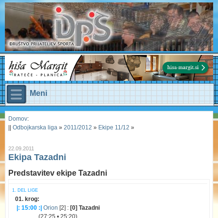
Meni
Domov
:
||
Odbojkarska liga
»
2011/2012
»
Ekipe 11/12
»
22.09.2011
Ekipa Tazadni
Predstavitev ekipe Tazadni
1. DEL LIGE
01. krog:
|: 15:00 :|
Orion
[2] :
[0] Tazadni
(27:25 • 25:20)