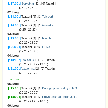
|: 17:00 :|
Servetkarji
[2] :
[0] Tazadni
(25:10 • 25:19)
02. krog:
|: 14:00 :|
Tazadni [0]
: [2]
Teleport
(12:25 • 19:25)
|: 16:00 :|
Tazadni [0]
: [2]
Avtoteka
(9:25 • 25:27)
03. krog:
|: 19:00 :|
Tazadni [0]
: [2]
Rauch
(20:25 • 18:25)
|: 21:00 :|
Tazadni [0]
: [2]
Il Pivo
(12:25 • 13:25)
04. krog:
|: 18:00 :|
Eto Kaj Je
[1] :
[2] Tazadni
(18:25 • 25:22 • 12:15)
|: 21:00 :|
Vzajemna
[2] :
[0] Tazadni
(25:15 • 25:22)
2. DEL LIGE
05. krog:
|: 15:00 :|
Tazadni [0]
: [2]
Bortega powered by S.R.S.E.
(20:25 • 19:25)
|: 18:00 :|
Tazadni [1]
: [2]
Prevajalska agencija Julija
(25:23 • 24:26 • 10:15)
06. krog: