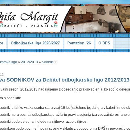
ce
Odbojkarska liga 2026/2027
Pentatlon ’26
O DPŠ
karska liga
»
2012/2013
»
Sodniki
»
012
ava SODNIKOV za Debitel odbojkarsko ligo 2012/2013
valni sezoni 2012/2013 nadaljujemo z dosedanjo prakso sojenja, ko sodijo delegir
ko o sodnikih:
sodnik je lahko vsaka oseba stara vsaj 16 let (zaželeno je, da igra v kateri izmed ek
sodnik mora poznati odbojkarska pravila in pravila sojenja (za vse zainteresirane b
sodniki bodo delegirani glede na njihovo razpoložljivost
sodnikom bodo povrnjeni potni stroški v skladu z dogovorom z DPŠ (v povprečju c