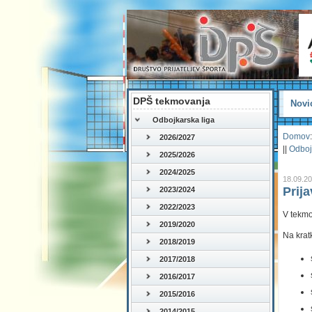
DPŠ tekmovanja
Novi
Odbojkarska liga
Domov
:
2026/2027
||
Odboj
2025/2026
2024/2025
18.09.2
Prij
2023/2024
2022/2023
V tekmo
2019/2020
Na krat
2018/2019
2017/2018
2016/2017
2015/2016
2014/2015