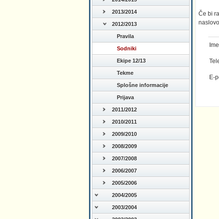
2013/2014
Če bi r
naslovo
2012/2013
Pravila
Ime
Sodniki
Tel
Ekipe 12/13
Tekme
E-p
Splošne informacije
Prijava
2011/2012
2010/2011
2009/2010
2008/2009
2007/2008
2006/2007
2005/2006
2004/2005
2003/2004