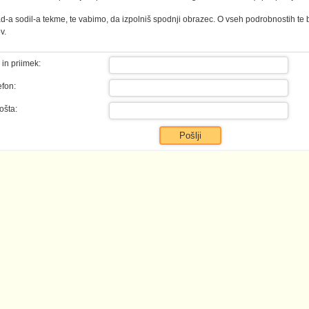
ad-a sodil-a tekme, te vabimo, da izpolniš spodnji obrazec. O vseh podrobnostih te
v.
 in priimek:
efon:
ošta: