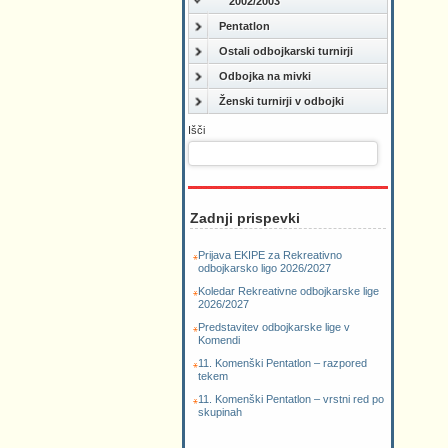
2002/2003
Pentatlon
Ostali odbojkarski turnirji
Odbojka na mivki
Ženski turnirji v odbojki
Išči
Zadnji prispevki
Prijava EKIPE za Rekreativno
odbojkarsko ligo 2026/2027
Koledar Rekreativne odbojkarske lige
2026/2027
Predstavitev odbojkarske lige v
Komendi
11. Komenški Pentatlon – razpored
tekem
11. Komenški Pentatlon – vrstni red po
skupinah