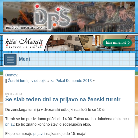
Meni
Domov
:
||
Ženski turnirji v odbojki
»
za Pokal Komende 2013
»
09.05.2013
Še slab teden dni za prijavo na ženski turnir
Do ženskega turnirja v dvoranski odbojki nas loči le še 10 dni.
Turnir se bo predvidoma pričel ob 14:00. Točna ura bo določena ob koncu
prijav
, ko bo znano končno število sodelujočih ekip.
Ekipe se morajo
prijaviti
najkasneje do 15. maja!