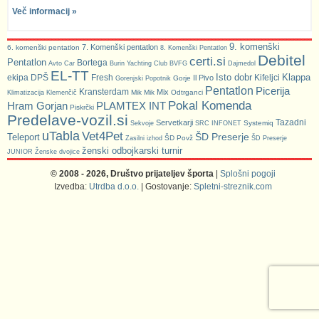
Več informacij »
9. komenški
7. Komenški pentatlon
6. komenški pentatlon
8. Komenški Pentatlon
Debitel
certi.si
Pentatlon
Bortega
Avto Car
Burin Yachting Club
BVFG
Dajmedol
EL-TT
Isto dobr
Klappa
ekipa DPŠ
Fresh
Kifeljci
Il Pivo
Gorje
Gorenjski Popotnik
Pentatlon
Picerija
Kransterdam
Mix
Mik Mik
Odtrganci
Klimatizacija Klemenčič
Pokal Komenda
Hram Gorjan
PLAMTEX INT
Piskrčki
Predelave-vozil.si
Tazadni
Servetkarji
Systemiq
Sekvoje
SRC INFONET
uTabla
Vet4Pet
ŠD Preserje
Teleport
ŠD Povž
Zasilni izhod
ŠD Preserje
ženski odbojkarski turnir
JUNIOR
Ženske dvojice
© 2008 - 2026, Društvo prijateljev športa
|
Splošni pogoji
Izvedba:
Utrdba d.o.o.
| Gostovanje:
Spletni-streznik.com