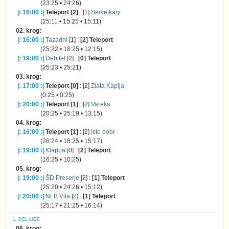
(23:25 • 24:26)
|: 16:00 :|
Teleport [2]
: [1]
Servetkarji
(25:11 • 15:25 • 15:11)
02. krog:
|: 16:00 :|
Tazadni
[1] :
[2] Teleport
(25:22 • 18:25 • 12:15)
|: 19:00 :|
Debitel
[2] :
[0] Teleport
(25:23 • 25:21)
03. krog:
|: 17:00 :|
Teleport [0]
: [2]
Zlata Kaplja
(0:25 • 0:25)
|: 20:00 :|
Teleport [1]
: [2]
Vareka
(20:25 • 25:19 • 13:15)
04. krog:
|: 16:00 :|
Teleport [1]
: [2]
Isto dobr
(26:24 • 18:25 • 15:17)
|: 19:00 :|
Klappa
[0] :
[2] Teleport
(16:25 • 10:25)
05. krog:
|: 19:00 :|
ŠD Preserje
[2] :
[1] Teleport
(25:20 • 24:26 • 15:12)
|: 20:00 :|
NLB Vita
[2] :
[1] Teleport
(25:17 • 21:25 • 16:14)
1. DEL LIGE
06. krog: