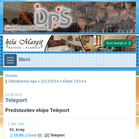
Meni
Domov
:
||
Odbojkarska liga
»
2013/2014
»
Ekipe 13/14
»
12.09.2013
Teleport
Predstavitev ekipe Teleport
1. DEL LIGE
01. krog:
|: 15:00 :|
Gorje
[0] :
[2] Teleport