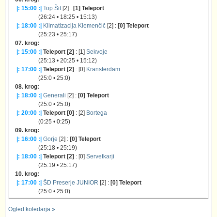
|: 15:00 :|
Top Šit
[2] :
[1] Teleport
(26:24 • 18:25 • 15:13)
|: 18:00 :|
Klimatizacija Klemenčič
[2] :
[0] Teleport
(25:23 • 25:17)
07. krog:
|: 15:00 :|
Teleport [2]
: [1]
Sekvoje
(25:13 • 20:25 • 15:12)
|: 17:00 :|
Teleport [2]
: [0]
Kransterdam
(25:0 • 25:0)
08. krog:
|: 18:00 :|
Generali
[2] :
[0] Teleport
(25:0 • 25:0)
|: 20:00 :|
Teleport [0]
: [2]
Bortega
(0:25 • 0:25)
09. krog:
|: 16:00 :|
Gorje
[2] :
[0] Teleport
(25:18 • 25:19)
|: 18:00 :|
Teleport [2]
: [0]
Servetkarji
(25:19 • 25:17)
10. krog:
|: 17:00 :|
ŠD Preserje JUNIOR
[2] :
[0] Teleport
(25:0 • 25:0)
Ogled koledarja »