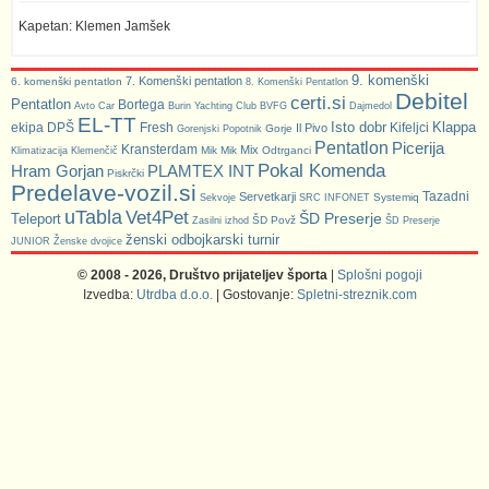
Kapetan: Klemen Jamšek
9. komenški
7. Komenški pentatlon
6. komenški pentatlon
8. Komenški Pentatlon
Debitel
certi.si
Pentatlon
Bortega
Avto Car
Burin Yachting Club
BVFG
Dajmedol
EL-TT
Isto dobr
Klappa
ekipa DPŠ
Fresh
Kifeljci
Il Pivo
Gorje
Gorenjski Popotnik
Pentatlon
Picerija
Kransterdam
Mix
Mik Mik
Odtrganci
Klimatizacija Klemenčič
Pokal Komenda
Hram Gorjan
PLAMTEX INT
Piskrčki
Predelave-vozil.si
Tazadni
Servetkarji
Systemiq
Sekvoje
SRC INFONET
uTabla
Vet4Pet
ŠD Preserje
Teleport
ŠD Povž
Zasilni izhod
ŠD Preserje
ženski odbojkarski turnir
JUNIOR
Ženske dvojice
© 2008 - 2026, Društvo prijateljev športa
|
Splošni pogoji
Izvedba:
Utrdba d.o.o.
| Gostovanje:
Spletni-streznik.com