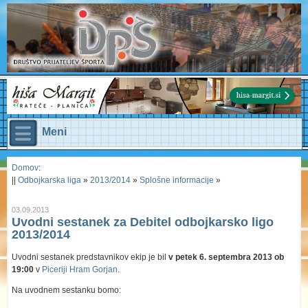
Meni
Domov
:
||
Odbojkarska liga
»
2013/2014
»
Splošne informacije
»
03.09.2013
Uvodni sestanek za Debitel odbojkarsko ligo
2013/2014
Uvodni sestanek predstavnikov ekip je bil
v petek 6. septembra 2013 ob
19:00
v
Piceriji Hram Gorjan
.
Na uvodnem sestanku bomo: