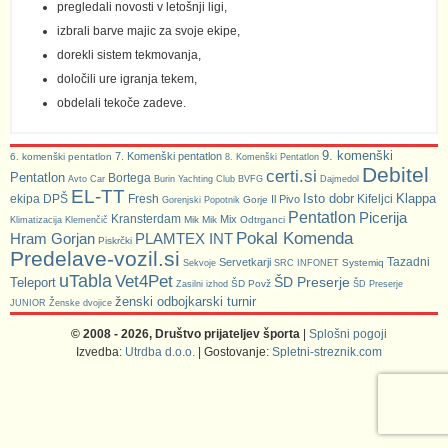
pregledali novosti v letošnji ligi,
izbrali barve majic za svoje ekipe,
dorekli sistem tekmovanja,
določili ure igranja tekem,
obdelali tekoče zadeve.
9. komenški
7. Komenški pentatlon
6. komenški pentatlon
8. Komenški Pentatlon
Debitel
certi.si
Pentatlon
Bortega
Avto Car
Burin Yachting Club
BVFG
Dajmedol
EL-TT
Isto dobr
Klappa
ekipa DPŠ
Fresh
Kifeljci
Il Pivo
Gorje
Gorenjski Popotnik
Pentatlon
Picerija
Kransterdam
Mix
Mik Mik
Odtrganci
Klimatizacija Klemenčič
Pokal Komenda
Hram Gorjan
PLAMTEX INT
Piskrčki
Predelave-vozil.si
Tazadni
Servetkarji
Systemiq
Sekvoje
SRC INFONET
uTabla
Vet4Pet
ŠD Preserje
Teleport
ŠD Povž
Zasilni izhod
ŠD Preserje
ženski odbojkarski turnir
JUNIOR
Ženske dvojice
© 2008 - 2026, Društvo prijateljev športa
|
Splošni pogoji
Izvedba:
Utrdba d.o.o.
| Gostovanje:
Spletni-streznik.com