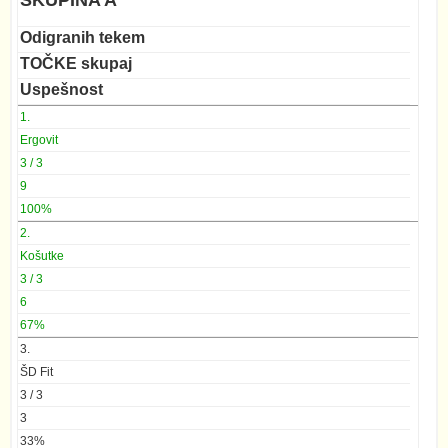
Odigranih tekem
TOČKE skupaj
Uspešnost
1.
Ergovit
3 / 3
9
100%
2.
Košutke
3 / 3
6
67%
3.
ŠD Fit
3 / 3
3
33%