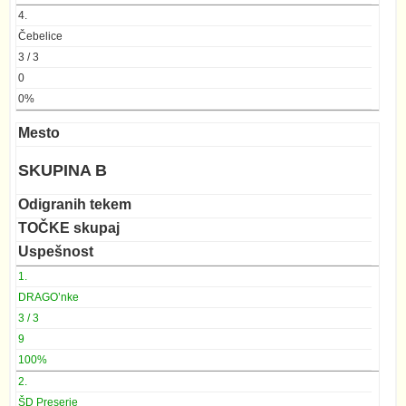
4.
Čebelice
3 / 3
0
0%
Mesto
SKUPINA B
Odigranih tekem
TOČKE skupaj
Uspešnost
1.
DRAGO’nke
3 / 3
9
100%
2.
ŠD Preserje