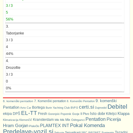
3 / 3
5
56%
3.
Taborjanke
3 / 3
4
44%
4.
Drozofile
3 / 3
0
0%
9. komenški
7. Komenški pentatlon
6. komenški pentatlon
8. Komenški Pentatlon
Debitel
certi.si
Pentatlon
Bortega
Avto Car
Burin Yachting Club
BVFG
Dajmedol
EL-TT
Isto dobr
Klappa
ekipa DPŠ
Fresh
Kifeljci
Il Pivo
Gorje
Gorenjski Popotnik
Pentatlon
Picerija
Kransterdam
Mix
Mik Mik
Odtrganci
Klimatizacija Klemenčič
Pokal Komenda
Hram Gorjan
PLAMTEX INT
Piskrčki
Predelave-vozil.si
Tazadni
Servetkarji
Systemiq
Sekvoje
SRC INFONET