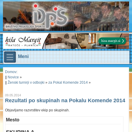
Meni
Domov
:
||
Novice
»
||
Ženski turnirji v odbojki
»
za Pokal Komende 2014
»
09.05.2014
Rezultati po skupinah na Pokalu Komende 2014
Objavljamo razvrstitev ekip po skupinah.
Mesto
SKUPINA A