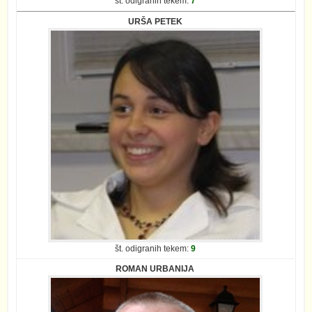
št. odigranih tekem:
7
URŠA PETEK
št. odigranih tekem:
9
ROMAN URBANIJA