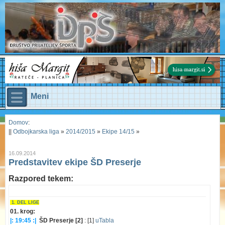
Meni
Domov
:
||
Odbojkarska liga
»
2014/2015
»
Ekipe 14/15
»
16.09.2014
Predstavitev ekipe ŠD Preserje
Razpored tekem:
1. DEL LIGE
01. krog:
|: 19:45 :|
ŠD Preserje [2]
: [1]
uTabla