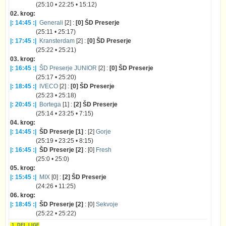
(25:10 • 22:25 • 15:12)
02. krog:
|: 14:45 :|
Generali
[2] :
[0] ŠD Preserje
(25:11 • 25:17)
|: 17:45 :|
Kransterdam
[2] :
[0] ŠD Preserje
(25:22 • 25:21)
03. krog:
|: 16:45 :|
ŠD Preserje JUNIOR
[2] :
[0] ŠD Preserje
(25:17 • 25:20)
|: 18:45 :|
IVECO
[2] :
[0] ŠD Preserje
(25:23 • 25:18)
|: 20:45 :|
Bortega
[1] :
[2] ŠD Preserje
(25:14 • 23:25 • 7:15)
04. krog:
|: 14:45 :|
ŠD Preserje [1]
: [2]
Gorje
(25:19 • 23:25 • 8:15)
|: 16:45 :|
ŠD Preserje [2]
: [0]
Fresh
(25:0 • 25:0)
05. krog:
|: 15:45 :|
MIX
[0] :
[2] ŠD Preserje
(24:26 • 11:25)
06. krog:
|: 18:45 :|
ŠD Preserje [2]
: [0]
Sekvoje
(25:22 • 25:22)
1. DEL LIGE