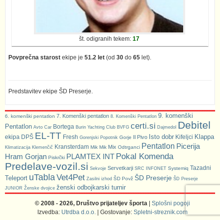
št. odigranih tekem:
17
Povprečna starost
ekipe je
51.2 let
(od
30
do
65
let).
Predstavitev ekipe ŠD Preserje.
9. komenški
7. Komenški pentatlon
6. komenški pentatlon
8. Komenški Pentatlon
Debitel
certi.si
Pentatlon
Bortega
Avto Car
Burin Yachting Club
BVFG
Dajmedol
EL-TT
Isto dobr
Klappa
ekipa DPŠ
Fresh
Kifeljci
Il Pivo
Gorje
Gorenjski Popotnik
Pentatlon
Picerija
Kransterdam
Mix
Mik Mik
Odtrganci
Klimatizacija Klemenčič
Pokal Komenda
Hram Gorjan
PLAMTEX INT
Piskrčki
Predelave-vozil.si
Tazadni
Servetkarji
Systemiq
Sekvoje
SRC INFONET
uTabla
Vet4Pet
ŠD Preserje
Teleport
ŠD Povž
Zasilni izhod
ŠD Preserje
ženski odbojkarski turnir
JUNIOR
Ženske dvojice
© 2008 - 2026, Društvo prijateljev športa
|
Splošni pogoji
Izvedba:
Utrdba d.o.o.
| Gostovanje:
Spletni-streznik.com