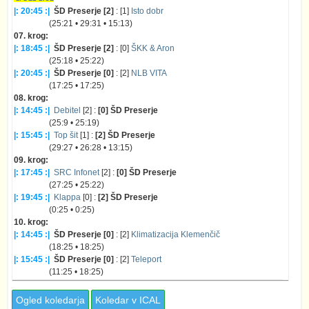
|: 20:45 :|
ŠD Preserje [2]
: [1]
Isto dobr
(25:21 • 29:31 • 15:13)
07. krog:
|: 18:45 :|
ŠD Preserje [2]
: [0]
ŠKK & Aron
(25:18 • 25:22)
|: 20:45 :|
ŠD Preserje [0]
: [2]
NLB VITA
(17:25 • 17:25)
08. krog:
|: 14:45 :|
Debitel
[2] :
[0] ŠD Preserje
(25:9 • 25:19)
|: 15:45 :|
Top šit
[1] :
[2] ŠD Preserje
(29:27 • 26:28 • 13:15)
09. krog:
|: 17:45 :|
SRC Infonet
[2] :
[0] ŠD Preserje
(27:25 • 25:22)
|: 19:45 :|
Klappa
[0] :
[2] ŠD Preserje
(0:25 • 0:25)
10. krog:
|: 14:45 :|
ŠD Preserje [0]
: [2]
Klimatizacija Klemenčič
(18:25 • 18:25)
|: 15:45 :|
ŠD Preserje [0]
: [2]
Teleport
(11:25 • 18:25)
Ogled koledarja
Koledar v ICAL