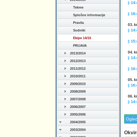
|: 14:
Tekme
(19
|: 16:
Splošne informacije
(25:
Pravila
03. k
|: 14:
Sodniki
(13
Ekipe 14/15
|: 15:
PRIJAVA
(25
04. k
2013/2014
|: 14:
2012/2013
(25:
|: 16:
2011/2012
(15
2010/2011
05. k
2009/2010
|: 16:
(25
2008/2009
06. k
2007/2008
|: 14:
2006/2007
(25
2005/2006
Ogled
2004/2005
2003/2004
Okvir