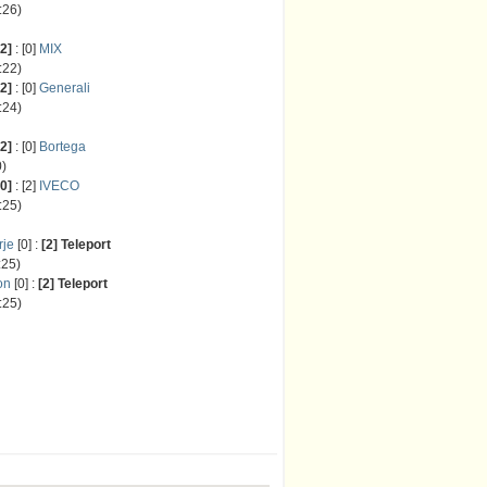
26)
[2]
: [0]
MIX
22)
[2]
: [0]
Generali
24)
[2]
: [0]
Bortega
)
[0]
: [2]
IVECO
25)
rje
[0] :
[2] Teleport
25)
on
[0] :
[2] Teleport
25)