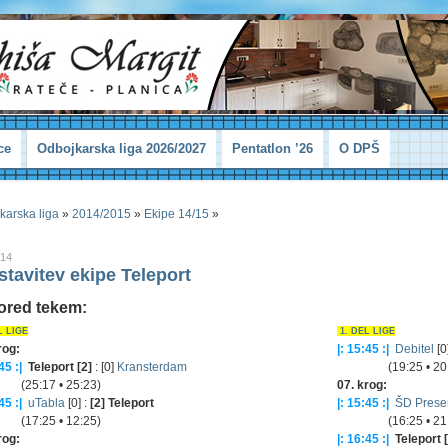
ce
Odbojkarska liga 2026/2027
Pentatlon ’26
O DPŠ
karska liga
»
2014/2015
»
Ekipe 14/15
»
014
stavitev ekipe Teleport
ored tekem:
L LIGE
1. DEL LIGE
rog:
|: 15:45 :|
Debitel
[0
45 :|
Teleport [2]
: [0]
Kransterdam
(19:25 • 20:
:17 • 25:23)
07. krog:
45 :|
uTabla
[0] :
[2] Teleport
|: 15:45 :|
ŠD Prese
:25 • 12:25)
(16:25 • 21:
rog:
|: 16:45 :|
Teleport 