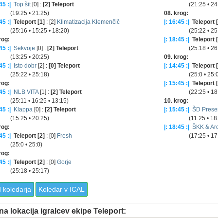
45 :|
Top šit
[0] :
[2] Teleport
(21:25 • 24:
:25 • 21:25)
08. krog:
45 :|
Teleport [1]
: [2]
Klimatizacija Klemenčič
|: 16:45 :|
Teleport 
16 • 15:25 • 18:20)
(25:22 • 25:
rog:
|: 18:45 :|
Teleport 
45 :|
Sekvoje
[0] :
[2] Teleport
(25:18 • 26:
:25 • 20:25)
09. krog:
45 :|
Isto dobr
[2] :
[0] Teleport
|: 14:45 :|
Teleport 
:22 • 25:18)
(25:0 • 25:0
rog:
|: 15:45 :|
Teleport 
45 :|
NLB VITA
[1] :
[2] Teleport
(22:25 • 18:
11 • 16:25 • 13:15)
10. krog:
45 :|
Klappa
[0] :
[2] Teleport
|: 15:45 :|
ŠD Prese
:25 • 20:25)
(11:25 • 18:
rog:
|: 18:45 :|
ŠKK & Ar
45 :|
Teleport [2]
: [0]
Fresh
(17:25 • 17:
:0 • 25:0)
rog:
45 :|
Teleport [2]
: [0]
Gorje
:18 • 25:17)
 koledarja
Koledar v ICAL
na lokacija igralcev ekipe Teleport: