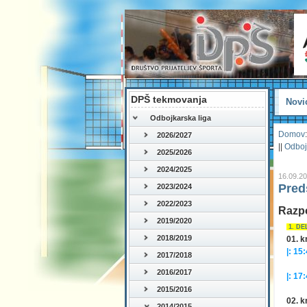
DPŠ tekmovanja
Novi
Odbojkarska liga
Domov
:
2026/2027
||
Odboj
2025/2026
2024/2025
16.09.2
Pred
2023/2024
2022/2023
Razp
2019/2020
1. DE
2018/2019
01. k
|: 15:
2017/2018
(25
2016/2017
|: 17:
(17
2015/2016
02. k
2014/2015