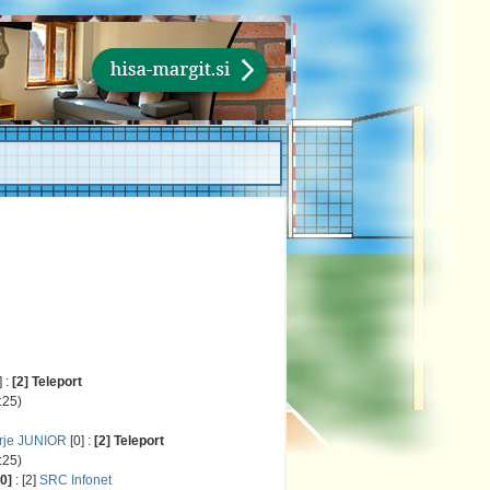
] :
[2] Teleport
25)
rje JUNIOR
[0] :
[2] Teleport
25)
[0]
: [2]
SRC Infonet