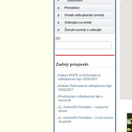
2002/2003
Pentatlon
Ostali odbojkarski turnirji
Odbojka na mivki
Ženski turnirji v odbojki
Išči
Zadnji prispevki
Prijava EKIPE za Rekreativno
odbojkarsko ligo 2026/2027
Koledar Rekreativne odbojkarske lige
2026/2027
Predstavitev odbojkarske lige v
Komendi
11. Komenški Pentatlon – razpored
tekem
11. Komenški Pentatlon – vrstni red po
skupinah