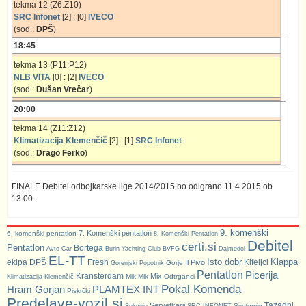
tekma 12 (Z6:Z10)
SRC Infonet
[2] : [0]
IVECO
(sod.:
DPŠ
)
18:45
tekma 13 (P11:P12)
NLB VITA
[0] : [2]
IVECO
(sod.:
Dušan Vrečar
)
20:00
tekma 14 (Z11:Z12)
Klimatizacija Klemenčič
[2] : [1]
SRC Infonet
(sod.:
Drago Ferko
)
FINALE Debitel odbojkarske lige 2014/2015 bo odigrano 11.4.2015 ob
13:00.
9. komenški
7. Komenški pentatlon
6. komenški pentatlon
8. Komenški Pentatlon
Debitel
certi.si
Pentatlon
Bortega
Avto Car
Burin Yachting Club
BVFG
Dajmedol
EL-TT
Isto dobr
Klappa
ekipa DPŠ
Fresh
Kifeljci
Il Pivo
Gorje
Gorenjski Popotnik
Pentatlon
Picerija
Kransterdam
Mix
Mik Mik
Odtrganci
Klimatizacija Klemenčič
Pokal Komenda
Hram Gorjan
PLAMTEX INT
Piskrčki
Predelave-vozil.si
Tazadni
Servetkarji
Systemiq