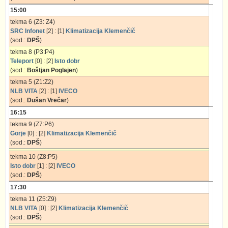
15:00
tekma 6 (Z3: Z4)
SRC Infonet
[2] : [1]
Klimatizacija Klemenčič
(sod.:
DPŠ
)
tekma 8 (P3:P4)
Teleport
[0] : [2]
Isto dobr
(sod.:
Boštjan Poglajen
)
tekma 5 (Z1:Z2)
NLB VITA
[2] : [1]
IVECO
(sod.:
Dušan Vrečar
)
16:15
tekma 9 (Z7:P6)
Gorje
[0] : [2]
Klimatizacija Klemenčič
(sod.:
DPŠ
)
tekma 10 (Z8:P5)
Isto dobr
[1] : [2]
IVECO
(sod.:
DPŠ
)
17:30
tekma 11 (Z5:Z9)
NLB VITA
[0] : [2]
Klimatizacija Klemenčič
(sod.:
DPŠ
)