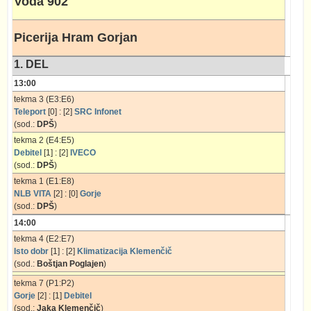
Voda 902
Picerija Hram Gorjan
1. DEL
13:00
tekma 3 (E3:E6)
Teleport
[0] : [2]
SRC Infonet
(sod.:
DPŠ
)
tekma 2 (E4:E5)
Debitel
[1] : [2]
IVECO
(sod.:
DPŠ
)
tekma 1 (E1:E8)
NLB VITA
[2] : [0]
Gorje
(sod.:
DPŠ
)
14:00
tekma 4 (E2:E7)
Isto dobr
[1] : [2]
Klimatizacija Klemenčič
(sod.:
Boštjan Poglajen
)
tekma 7 (P1:P2)
Gorje
[2] : [1]
Debitel
(sod.:
Jaka Klemenčič
)