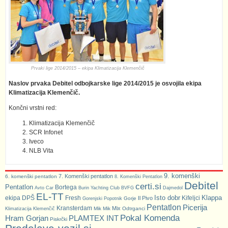
Prvaki lige 2014/2015 – ekipa Klimatizacija Klemenčič
Naslov prvaka Debitel odbojkarske lige 2014/2015 je osvojila ekipa
Klimatizacija Klemenčič.
Končni vrstni red:
Klimatizacija Klemenčič
SCR Infonet
Iveco
NLB Vita
9. komenški
7. Komenški pentatlon
6. komenški pentatlon
8. Komenški Pentatlon
Debitel
certi.si
Pentatlon
Bortega
Avto Car
Burin Yachting Club
BVFG
Dajmedol
EL-TT
Isto dobr
Klappa
ekipa DPŠ
Fresh
Kifeljci
Il Pivo
Gorje
Gorenjski Popotnik
Pentatlon
Picerija
Kransterdam
Mix
Mik Mik
Odtrganci
Klimatizacija Klemenčič
Pokal Komenda
Hram Gorjan
PLAMTEX INT
Piskrčki