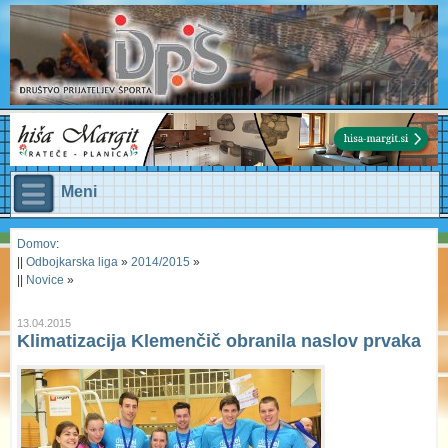
Meni
Domov
:
||
Odbojkarska liga
»
2014/2015
»
||
Novice
»
13.04.2015
Klimatizacija Klemenčič obranila naslov prvaka