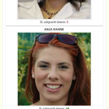
št. odigranih tekem:
5
ANJA RAHNE
št. odigranih tekem:
19