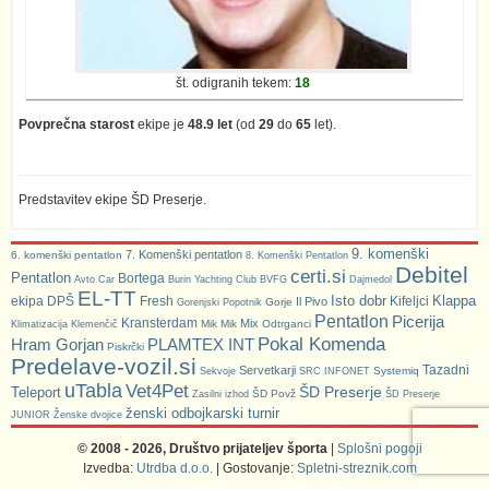
št. odigranih tekem:
18
Povprečna starost
ekipe je
48.9 let
(od
29
do
65
let).
Predstavitev ekipe ŠD Preserje.
9. komenški
7. Komenški pentatlon
6. komenški pentatlon
8. Komenški Pentatlon
Debitel
certi.si
Pentatlon
Bortega
Avto Car
Burin Yachting Club
BVFG
Dajmedol
EL-TT
Isto dobr
Klappa
ekipa DPŠ
Fresh
Kifeljci
Il Pivo
Gorje
Gorenjski Popotnik
Pentatlon
Picerija
Kransterdam
Mix
Mik Mik
Odtrganci
Klimatizacija Klemenčič
Pokal Komenda
Hram Gorjan
PLAMTEX INT
Piskrčki
Predelave-vozil.si
Tazadni
Servetkarji
Systemiq
Sekvoje
SRC INFONET
uTabla
Vet4Pet
ŠD Preserje
Teleport
ŠD Povž
Zasilni izhod
ŠD Preserje
ženski odbojkarski turnir
JUNIOR
Ženske dvojice
© 2008 - 2026, Društvo prijateljev športa
|
Splošni pogoji
Izvedba:
Utrdba d.o.o.
| Gostovanje:
Spletni-streznik.com