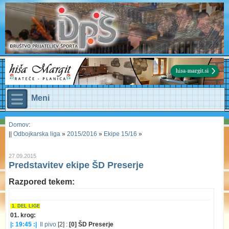
Meni
Domov
:
||
Odbojkarska liga
»
2015/2016
»
Ekipe 15/16
»
27.09.2015
Predstavitev ekipe ŠD Preserje
Razpored tekem:
1. DEL LIGE
01. krog:
|: 19:45 :|
Il pivo
[2] :
[0] ŠD Preserje