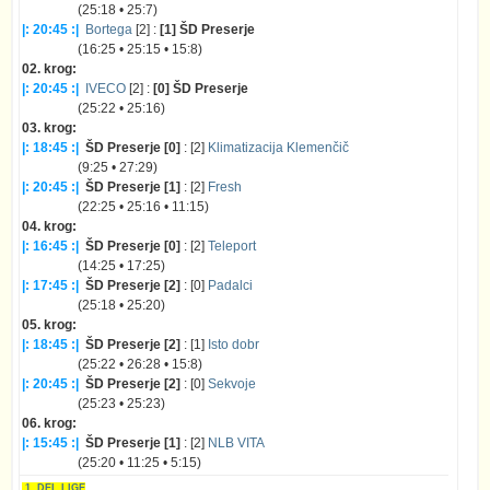
(25:18 • 25:7)
|: 20:45 :|
Bortega
[2] :
[1] ŠD Preserje
(16:25 • 25:15 • 15:8)
02. krog:
|: 20:45 :|
IVECO
[2] :
[0] ŠD Preserje
(25:22 • 25:16)
03. krog:
|: 18:45 :|
ŠD Preserje [0]
: [2]
Klimatizacija Klemenčič
(9:25 • 27:29)
|: 20:45 :|
ŠD Preserje [1]
: [2]
Fresh
(22:25 • 25:16 • 11:15)
04. krog:
|: 16:45 :|
ŠD Preserje [0]
: [2]
Teleport
(14:25 • 17:25)
|: 17:45 :|
ŠD Preserje [2]
: [0]
Padalci
(25:18 • 25:20)
05. krog:
|: 18:45 :|
ŠD Preserje [2]
: [1]
Isto dobr
(25:22 • 26:28 • 15:8)
|: 20:45 :|
ŠD Preserje [2]
: [0]
Sekvoje
(25:23 • 25:23)
06. krog:
|: 15:45 :|
ŠD Preserje [1]
: [2]
NLB VITA
(25:20 • 11:25 • 5:15)
1. DEL LIGE