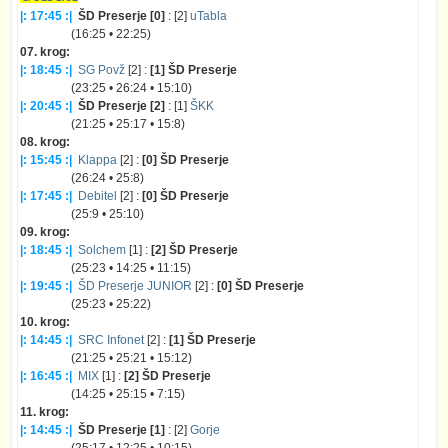
|: 17:45 :|
ŠD Preserje [0]
: [2]
uTabla
(16:25 • 22:25)
07. krog:
|: 18:45 :|
SG Povž
[2] :
[1] ŠD Preserje
(23:25 • 26:24 • 15:10)
|: 20:45 :|
ŠD Preserje [2]
: [1]
ŠKK
(21:25 • 25:17 • 15:8)
08. krog:
|: 15:45 :|
Klappa
[2] :
[0] ŠD Preserje
(26:24 • 25:8)
|: 17:45 :|
Debitel
[2] :
[0] ŠD Preserje
(25:9 • 25:10)
09. krog:
|: 18:45 :|
Solchem
[1] :
[2] ŠD Preserje
(25:23 • 14:25 • 11:15)
|: 19:45 :|
ŠD Preserje JUNIOR
[2] :
[0] ŠD Preserje
(25:23 • 25:22)
10. krog:
|: 14:45 :|
SRC Infonet
[2] :
[1] ŠD Preserje
(21:25 • 25:21 • 15:12)
|: 16:45 :|
MIX
[1] :
[2] ŠD Preserje
(14:25 • 25:15 • 7:15)
11. krog:
|: 14:45 :|
ŠD Preserje [1]
: [2]
Gorje
(25:17 • 12:25 • 10:15)