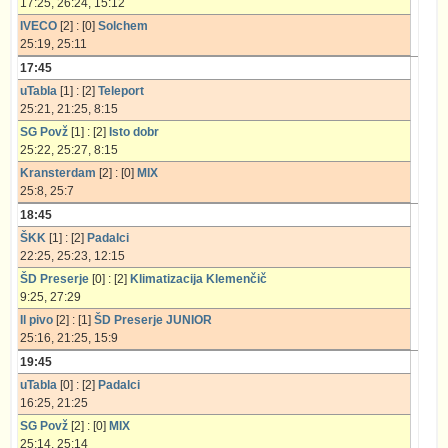
17:25, 26:24, 15:12
IVECO
[2] : [0]
Solchem
25:19, 25:11
17:45
uTabla
[1] : [2]
Teleport
25:21, 21:25, 8:15
SG Povž
[1] : [2]
Isto dobr
25:22, 25:27, 8:15
Kransterdam
[2] : [0]
MIX
25:8, 25:7
18:45
ŠKK
[1] : [2]
Padalci
22:25, 25:23, 12:15
ŠD Preserje
[0] : [2]
Klimatizacija Klemenčič
9:25, 27:29
Il pivo
[2] : [1]
ŠD Preserje JUNIOR
25:16, 21:25, 15:9
19:45
uTabla
[0] : [2]
Padalci
16:25, 21:25
SG Povž
[2] : [0]
MIX
25:14, 25:14