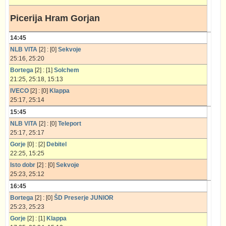
Picerija Hram Gorjan
14:45
NLB VITA
[2] : [0]
Sekvoje
25:16, 25:20
Bortega
[2] : [1]
Solchem
21:25, 25:18, 15:13
IVECO
[2] : [0]
Klappa
25:17, 25:14
15:45
NLB VITA
[2] : [0]
Teleport
25:17, 25:17
Gorje
[0] : [2]
Debitel
22:25, 15:25
Isto dobr
[2] : [0]
Sekvoje
25:23, 25:12
16:45
Bortega
[2] : [0]
ŠD Preserje JUNIOR
25:23, 25:23
Gorje
[2] : [1]
Klappa