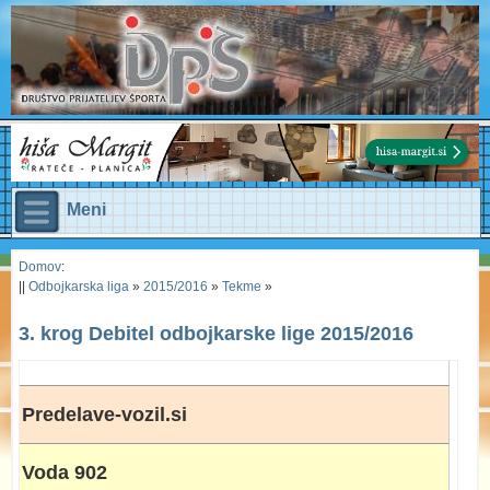
Meni
Domov
:
||
Odbojkarska liga
»
2015/2016
»
Tekme
»
3. krog Debitel odbojkarske lige 2015/2016
Predelave-vozil.si
Voda 902