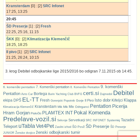
Kransterdam
[0] : [2]
SRC Infonet
17:25, 13:25
20:45
ŠD Preserje
[1] : [2]
Fresh
22:25, 25:16, 11:15
ŠKK
[0] : [2]
Klimatizacija Klemenčič
18:25, 18:25
Il pivo
[1] : [2]
SRC Infonet
21:25, 26:24, 10:15
3. krog Debitel odbojkarske lige 2015/2016 bo odigran 7.11.2015 ob 14:45.
9. komenški
7. Komenški pentatlon
6. komenški pentatlon
8. Komenški Pentatlon
Debitel
certi.si
Pentatlon
Bortega
Avto Car
Burin Yachting Club
BVFG
Dajmedol
EL-TT
Isto dobr
Klappa
ekipa DPŠ
Fresh
Kifeljci
Il Pivo
Gorje
Gorenjski Popotnik
Pentatlon
Picerija
Kransterdam
Mix
Mik Mik
Odtrganci
Klimatizacija Klemenčič
Pokal Komenda
Hram Gorjan
PLAMTEX INT
Piskrčki
Predelave-vozil.si
Tazadni
Servetkarji
Systemiq
Sekvoje
SRC INFONET
uTabla
Vet4Pet
ŠD Preserje
Teleport
ŠD Povž
Zasilni izhod
ŠD Preserje
ženski odbojkarski turnir
JUNIOR
Ženske dvojice