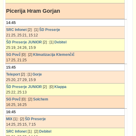
Picerija Hram Gorjan
14:45
SRC Infonet
[2] : [1]
ŠD Preserje
21:25, 25:21, 15:12
ŠD Preserje JUNIOR
[2] : [1]
Debitel
25:19, 24:26, 15:9
SG Povž
[0] : [2]
Klimatizacija Klemenčič
17:25, 21:25
15:45
Teleport
[2] : [1]
Gorje
25:20, 27:29, 15:9
ŠD Preserje JUNIOR
[2] : [0]
Klappa
25:22, 25:13
SG Povž
[0] : [2]
Solchem
16:25, 16:25
16:45
MIX
[1] : [2]
ŠD Preserje
14:25, 25:15, 7:15
SRC Infonet
[1] : [2]
Debitel