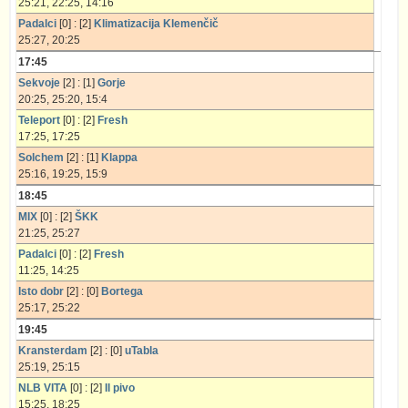
25:21, 22:25, 14:16
Padalci
[0] : [2]
Klimatizacija Klemenčič
25:27, 20:25
17:45
Sekvoje
[2] : [1]
Gorje
20:25, 25:20, 15:4
Teleport
[0] : [2]
Fresh
17:25, 17:25
Solchem
[2] : [1]
Klappa
25:16, 19:25, 15:9
18:45
MIX
[0] : [2]
ŠKK
21:25, 25:27
Padalci
[0] : [2]
Fresh
11:25, 14:25
Isto dobr
[2] : [0]
Bortega
25:17, 25:22
19:45
Kransterdam
[2] : [0]
uTabla
25:19, 25:15
NLB VITA
[0] : [2]
Il pivo
15:25, 18:25