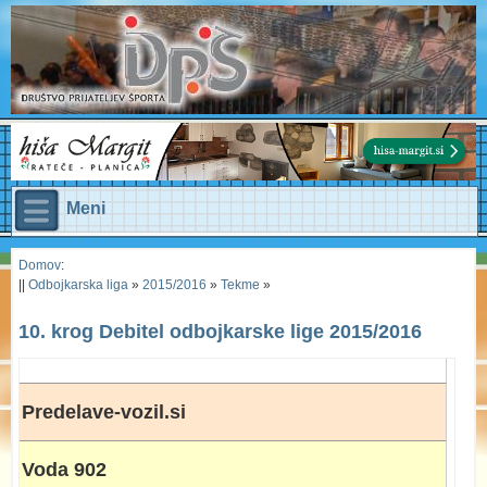
Meni
Domov
:
||
Odbojkarska liga
»
2015/2016
»
Tekme
»
10. krog Debitel odbojkarske lige 2015/2016
Predelave-vozil.si
Voda 902