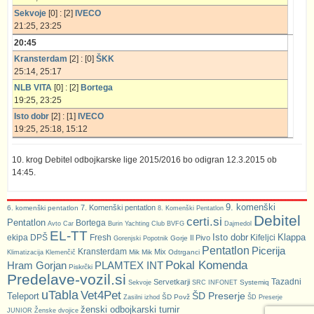
Sekvoje
[0] : [2]
IVECO
21:25, 23:25
20:45
Kransterdam
[2] : [0]
ŠKK
25:14, 25:17
NLB VITA
[0] : [2]
Bortega
19:25, 23:25
Isto dobr
[2] : [1]
IVECO
19:25, 25:18, 15:12
10. krog Debitel odbojkarske lige 2015/2016 bo odigran 12.3.2015 ob
14:45.
9. komenški
7. Komenški pentatlon
6. komenški pentatlon
8. Komenški Pentatlon
Debitel
certi.si
Pentatlon
Bortega
Avto Car
Burin Yachting Club
BVFG
Dajmedol
EL-TT
Isto dobr
Klappa
ekipa DPŠ
Fresh
Kifeljci
Il Pivo
Gorje
Gorenjski Popotnik
Pentatlon
Picerija
Kransterdam
Mix
Mik Mik
Odtrganci
Klimatizacija Klemenčič
Pokal Komenda
Hram Gorjan
PLAMTEX INT
Piskrčki
Predelave-vozil.si
Tazadni
Servetkarji
Systemiq
Sekvoje
SRC INFONET
uTabla
Vet4Pet
ŠD Preserje
Teleport
ŠD Povž
Zasilni izhod
ŠD Preserje
ženski odbojkarski turnir
JUNIOR
Ženske dvojice