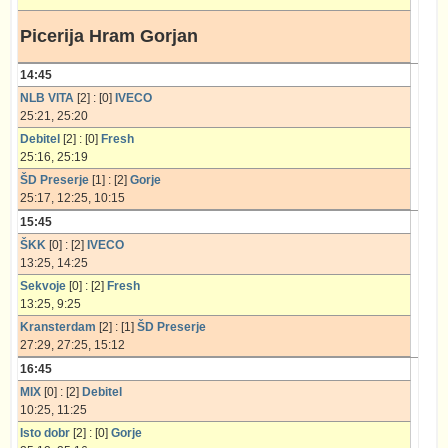
Picerija Hram Gorjan
14:45
NLB VITA
[2] : [0]
IVECO
25:21, 25:20
Debitel
[2] : [0]
Fresh
25:16, 25:19
ŠD Preserje
[1] : [2]
Gorje
25:17, 12:25, 10:15
15:45
ŠKK
[0] : [2]
IVECO
13:25, 14:25
Sekvoje
[0] : [2]
Fresh
13:25, 9:25
Kransterdam
[2] : [1]
ŠD Preserje
27:29, 27:25, 15:12
16:45
MIX
[0] : [2]
Debitel
10:25, 11:25
Isto dobr
[2] : [0]
Gorje