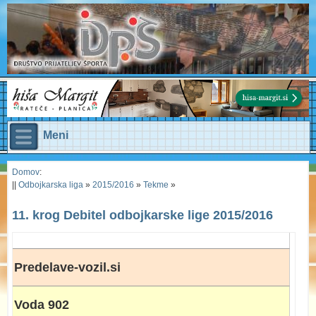
Meni
Domov
:
||
Odbojkarska liga
»
2015/2016
»
Tekme
»
11. krog Debitel odbojkarske lige 2015/2016
Predelave-vozil.si
Voda 902