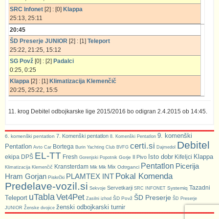
SRC Infonet
[2] : [0]
Klappa
25:13, 25:11
20:45
ŠD Preserje JUNIOR
[2] : [1]
Teleport
25:22, 21:25, 15:12
SG Povž
[0] : [2]
Padalci
0:25, 0:25
Klappa
[2] : [1]
Klimatizacija Klemenčič
20:25, 25:22, 15:5
11. krog Debitel odbojkarske lige 2015/2016 bo odigran 2.4.2015 ob 14:45.
9. komenški
7. Komenški pentatlon
6. komenški pentatlon
8. Komenški Pentatlon
Debitel
certi.si
Pentatlon
Bortega
Avto Car
Burin Yachting Club
BVFG
Dajmedol
EL-TT
Isto dobr
Klappa
ekipa DPŠ
Fresh
Kifeljci
Il Pivo
Gorje
Gorenjski Popotnik
Pentatlon
Picerija
Kransterdam
Mix
Mik Mik
Odtrganci
Klimatizacija Klemenčič
Pokal Komenda
Hram Gorjan
PLAMTEX INT
Piskrčki
Predelave-vozil.si
Tazadni
Servetkarji
Systemiq
Sekvoje
SRC INFONET
uTabla
Vet4Pet
ŠD Preserje
Teleport
ŠD Povž
Zasilni izhod
ŠD Preserje
ženski odbojkarski turnir
JUNIOR
Ženske dvojice