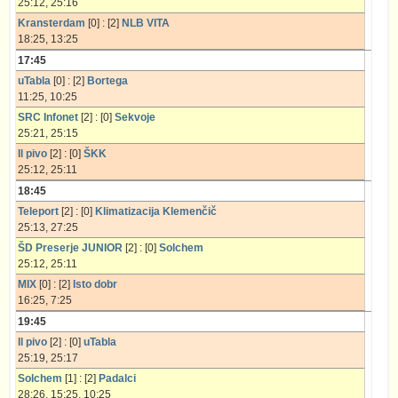
25:12, 25:16
Kransterdam
[0] : [2]
NLB VITA
18:25, 13:25
17:45
uTabla
[0] : [2]
Bortega
11:25, 10:25
SRC Infonet
[2] : [0]
Sekvoje
25:21, 25:15
Il pivo
[2] : [0]
ŠKK
25:12, 25:11
18:45
Teleport
[2] : [0]
Klimatizacija Klemenčič
25:13, 27:25
ŠD Preserje JUNIOR
[2] : [0]
Solchem
25:12, 25:11
MIX
[0] : [2]
Isto dobr
16:25, 7:25
19:45
Il pivo
[2] : [0]
uTabla
25:19, 25:17
Solchem
[1] : [2]
Padalci
28:26, 15:25, 10:25