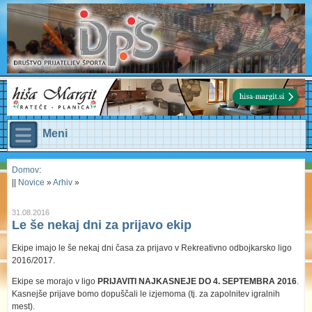
Meni
Domov
:
||
Novice
»
Arhiv
»
31.08.2016
Le še nekaj dni za prijavo ekip
Ekipe imajo le še nekaj dni časa za prijavo v Rekreativno odbojkarsko ligo
2016/2017.
Ekipe se morajo v ligo
PRIJAVITI NAJKASNEJE DO 4. SEPTEMBRA 2016
.
Kasnejše prijave bomo dopuščali le izjemoma (tj. za zapolnitev igralnih
mest).