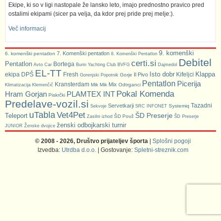
Ekipe, ki so v ligi nastopale že lansko leto, imajo prednostno pravico pred
ostalimi ekipami (sicer pa velja, da kdor prej pride prej melje:).
Več informacij
9. komenški
7. Komenški pentatlon
6. komenški pentatlon
8. Komenški Pentatlon
Debitel
certi.si
Pentatlon
Bortega
Avto Car
Burin Yachting Club
BVFG
Dajmedol
EL-TT
Isto dobr
Klappa
ekipa DPŠ
Fresh
Kifeljci
Il Pivo
Gorje
Gorenjski Popotnik
Pentatlon
Picerija
Kransterdam
Mix
Mik Mik
Odtrganci
Klimatizacija Klemenčič
Pokal Komenda
Hram Gorjan
PLAMTEX INT
Piskrčki
Predelave-vozil.si
Tazadni
Servetkarji
Systemiq
Sekvoje
SRC INFONET
uTabla
Vet4Pet
ŠD Preserje
Teleport
ŠD Povž
Zasilni izhod
ŠD Preserje
ženski odbojkarski turnir
JUNIOR
Ženske dvojice
© 2008 - 2026, Društvo prijateljev športa
|
Splošni pogoji
Izvedba:
Utrdba d.o.o.
| Gostovanje:
Spletni-streznik.com