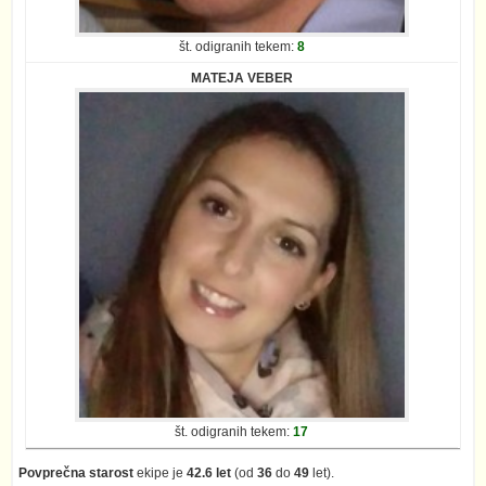
št. odigranih tekem:
8
MATEJA VEBER
št. odigranih tekem:
17
Povprečna starost
ekipe je
42.6 let
(od
36
do
49
let).