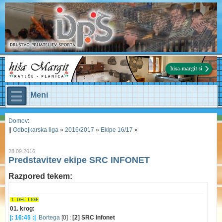
Meni
Domov
:
||
Odbojkarska liga
»
2016/2017
»
Ekipe 16/17
»
28.09.2016
Predstavitev ekipe SRC INFONET
Razpored tekem:
1. DEL LIGE
01. krog:
|: 16:45 :|
Bortega
[0] :
[2] SRC Infonet