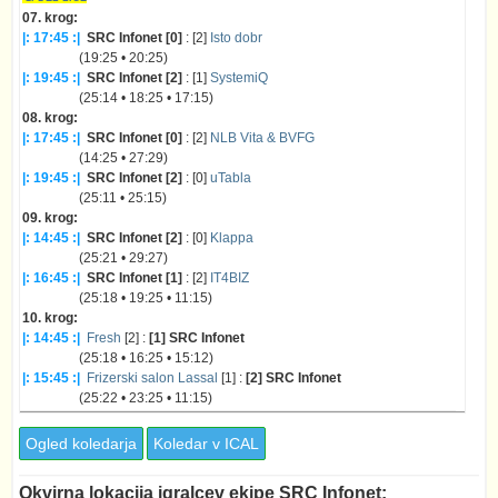
07. krog:
|: 17:45 :|
SRC Infonet [0]
: [2]
Isto dobr
(19:25 • 20:25)
|: 19:45 :|
SRC Infonet [2]
: [1]
SystemiQ
(25:14 • 18:25 • 17:15)
08. krog:
|: 17:45 :|
SRC Infonet [0]
: [2]
NLB Vita & BVFG
(14:25 • 27:29)
|: 19:45 :|
SRC Infonet [2]
: [0]
uTabla
(25:11 • 25:15)
09. krog:
|: 14:45 :|
SRC Infonet [2]
: [0]
Klappa
(25:21 • 29:27)
|: 16:45 :|
SRC Infonet [1]
: [2]
IT4BIZ
(25:18 • 19:25 • 11:15)
10. krog:
|: 14:45 :|
Fresh
[2] :
[1] SRC Infonet
(25:18 • 16:25 • 15:12)
|: 15:45 :|
Frizerski salon Lassal
[1] :
[2] SRC Infonet
(25:22 • 23:25 • 11:15)
Ogled koledarja
Koledar v ICAL
Okvirna lokacija igralcev ekipe SRC Infonet: