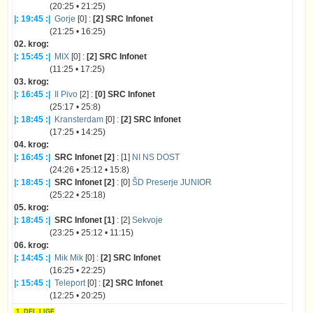
(20:25 • 21:25)
|: 19:45 :|
Gorje
[0] :
[2] SRC Infonet
(21:25 • 16:25)
02. krog:
|: 15:45 :|
MIX
[0] :
[2] SRC Infonet
(11:25 • 17:25)
03. krog:
|: 16:45 :|
Il Pivo
[2] :
[0] SRC Infonet
(25:17 • 25:8)
|: 18:45 :|
Kransterdam
[0] :
[2] SRC Infonet
(17:25 • 14:25)
04. krog:
|: 16:45 :|
SRC Infonet [2]
: [1]
NI NS DOST
(24:26 • 25:12 • 15:8)
|: 18:45 :|
SRC Infonet [2]
: [0]
ŠD Preserje JUNIOR
(25:22 • 25:18)
05. krog:
|: 18:45 :|
SRC Infonet [1]
: [2]
Sekvoje
(23:25 • 25:12 • 11:15)
06. krog:
|: 14:45 :|
Mik Mik
[0] :
[2] SRC Infonet
(16:25 • 22:25)
|: 15:45 :|
Teleport
[0] :
[2] SRC Infonet
(12:25 • 20:25)
1. DEL LIGE