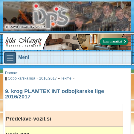
Meni
Domov
:
||
Odbojkarska liga
»
2016/2017
»
Tekme
»
9. krog PLAMTEX INT odbojkarske lige
2016/2017
Predelave-vozil.si