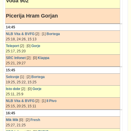
Voda 902
Picerija Hram Gorjan
14:45
NLB Vita & BVFG
[2] : [1]
Bortega
25:18, 24:26, 15:13
Teleport
[2] : [0]
Gorje
25:17, 25:20
SRC Infonet
[2] : [0]
Klappa
25:21, 29:27
15:45
Sekvoje
[1] : [2]
Bortega
19:25, 25:22, 15:25
Isto dobr
[2] : [0]
Gorje
25:11, 25:9
NLB Vita & BVFG
[2] : [1]
Il Pivo
25:15, 20:25, 15:11
16:45
Mik Mik
[0] : [2]
Fresh
25:27, 21:25