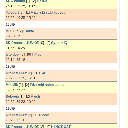
SRC Infonet
[1] : [2]
IT4BIZ
25:18, 19:25, 11:15
Teleport
[2] : [1]
Frizerski salon Lassal
25:22, 16:25, 15:12
17:45
MIX
[0] : [2]
uTabla
0:25, 0:25
ŠD Preserje JUNIOR
[0] : [2]
SystemiQ
11:25, 16:25
Isto dobr
[2] : [0]
Il Pivo
25:14, 25:18
18:45
Kransterdam
[2] : [1]
IT4BIZ
25:23, 12:25, 15:11
Mik Mik
[0] : [2]
Frizerski salon Lassal
17:25, 25:27
Sekvoje
[1] : [2]
Fresh
21:25, 25:23, 10:15
19:45
Kransterdam
[2] : [0]
uTabla
25:20, 25:16
ŠD Preserje JUNIOR
[2] : [0]
NI NS DOST