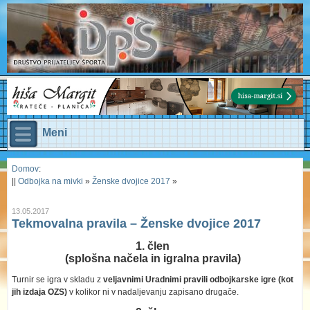
Meni
Domov
:
||
Odbojka na mivki
»
Ženske dvojice 2017
»
13.05.2017
Tekmovalna pravila – Ženske dvojice 2017
1. člen
(splošna načela in igralna pravila)
Turnir se igra v skladu z
veljavnimi Uradnimi pravili odbojkarske igre (kot
jih izdaja OZS)
v kolikor ni v nadaljevanju zapisano drugače.