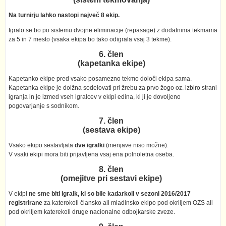
Na turnirju lahko nastopi največ 8 ekip.
Igralo se bo po sistemu dvojne eliminacije (repasage) z dodatnima tekmama
za 5 in 7 mesto (vsaka ekipa bo tako odigrala vsaj 3 tekme).
6. člen
(kapetanka ekipe)
Kapetanko ekipe pred vsako posamezno tekmo določi ekipa sama.
Kapetanka ekipe je dolžna sodelovati pri žrebu za prvo žogo oz. izbiro strani
igranja in je izmed vseh igralcev v ekipi edina, ki ji je dovoljeno
pogovarjanje s sodnikom.
7. člen
(sestava ekipe)
Vsako ekipo sestavljata
dve igralki
(menjave niso možne).
V vsaki ekipi mora biti prijavljena vsaj ena polnoletna oseba.
8. člen
(omejitve pri sestavi ekipe)
V ekipi
ne sme biti igralk, ki so bile kadarkoli v sezoni 2016/2017
registrirane
za katerokoli člansko ali mladinsko ekipo pod okriljem OZS ali
pod okriljem katerekoli druge nacionalne odbojkarske zveze.