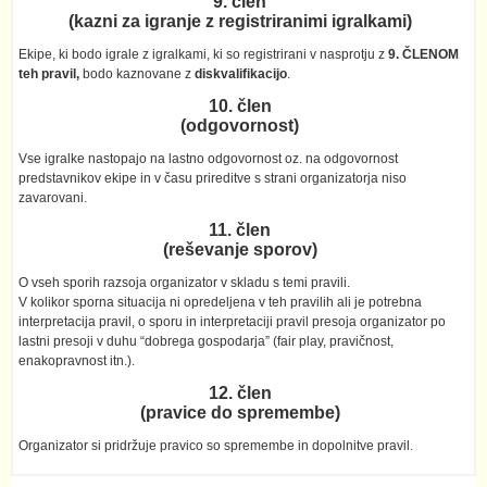
9. člen
(kazni za igranje z registriranimi igralkami)
Ekipe, ki bodo igrale z igralkami, ki so registrirani v nasprotju z
9. ČLENOM
teh pravil,
bodo kaznovane z
diskvalifikacijo
.
10. člen
(odgovornost)
Vse igralke nastopajo na lastno odgovornost oz. na odgovornost
predstavnikov ekipe in v času prireditve s strani organizatorja niso
zavarovani.
11. člen
(reševanje sporov)
O vseh sporih razsoja organizator v skladu s temi pravili.
V kolikor sporna situacija ni opredeljena v teh pravilih ali je potrebna
interpretacija pravil, o sporu in interpretaciji pravil presoja organizator po
lastni presoji v duhu “dobrega gospodarja” (fair play, pravičnost,
enakopravnost itn.).
12. člen
(pravice do spremembe)
Organizator si pridržuje pravico so spremembe in dopolnitve pravil.