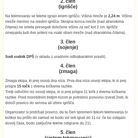
2. člen
(igrišče)
Na tekmovanju se tekme igrajo enem igrišču. Višina mreže je
2,24 m
. Višino
mreže merimo na sredini igrišča. Skrajna konca mreže (nad stranskima
črtama) ne smeta presegati določene višine za več kot 2 cm. Igrišče
omejujeta tudi dve anteni na vsaki strani mreže (nad stranskima črtama).
3. člen
(sojenje)
Sodi sodnik DPŠ
(v skladu z uradnimi odbojkarskimi pravili).
4. člen
(zmaga)
Zmaga ekipa, ki prej osvoji dva niza. Prva dva niza osvoji ekipa, ki si prej
priigra
15 točk
z dvema točkama razlike.
Tretji odločilni niz osvoji ekipa, ki si prej priigra 11 točk z dvema točkama
razlike. Pred morebitnim tretjim nizom je potrebno ponovno izvesti žreb, ki
določi pravico do servisa ali izbire igrišča.
Organizator si pridržuje pravico, da ta člen spremeni tekom tekmovanja (v
kolikor bo prišlo do zamud se bodo vsi seti igrali do 11 oz. če bo ostajalo
dovolj časa, bodo zaključne tekme odigrane do 21).
5. člen
(sistem tekmovanja)